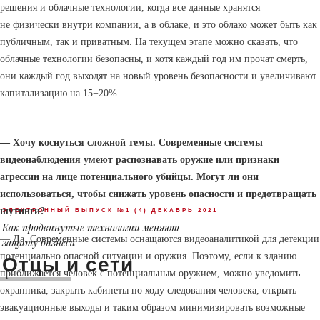
решения и облачные технологии, когда все данные хранятся
не физически внутри компании, а в облаке, и это облако может быть как
публичным, так и приватным. На текущем этапе можно сказать, что
облачные технологии безопасны, и хотя каждый год им прочат смерть,
они каждый год выходят на новый уровень безопасности и увеличивают
капитализацию на 15−20%.
— Хочу коснуться сложной темы. Современные системы
видеонаблюдения умеют распознавать оружие или признаки
агрессии на лице потенциального убийцы. Могут ли они
использоваться, чтобы снижать уровень опасности и предотвращать
шутинги?
ЭЛЕКТРОННЫЙ ВЫПУСК №1 (4) ДЕКАБРЬ 2021
Как продвинутые технологии меняют
— Да. Современные системы оснащаются видеоаналитикой для детекции
защиту бизнеса
потенциально опасной ситуации и оружия. Поэтому, если к зданию
Отцы и сети
приближается человек с потенциальным оружием, можно уведомить
охранника, закрыть кабинеты по ходу следования человека, открыть
эвакуационные выходы и таким образом минимизировать возможные