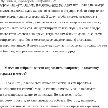
Душиным, куратором направления
огромный частный дом, и я знаю, когда меня там нет. Если я на камере
информационных технологий и нейронных
включаю детектор движения, то машины и бегущие собаки отправляют
сетей ComBox Technology.
мне алерты (сигналы тревоги). Я хочу, чтобы система реагировала
не на машины и собак, а на человека». Так как нейронные сети могут
распознавать объекты, мы детектируем только людей, и если в кадре
появляется человек в то время, когда его там быть не должно, система
отправляет через бот в мессенджере уведомление, фотографию
и короткое видео. В итоге владелец получает информацию только по тем
событиям, которые его интересуют, а не все подряд.
— Могут ли нейронные сети определить, например, подготовку
теракта в метро?
— И да и нет. Должны быть явные признаки. В чем проблема
с нейронными сетями? Можно ставить камеры, можно наблюдать
и детектировать какие-то признаки. Но для того, чтобы
их детектировать, нужно сначала их собрать. Поэтому, например,
дефектоскопия является сложной темой: чтобы определить трещину