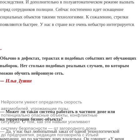
последствия. И дополнительно в полуавтоматическом режиме вызвать
отряд сотрудников полиции. Сейчас постепенно идет оснащение
социальных объектов такими технологиями. К сожалению, стрелки
появляются быстрее. У нас в стране все очень небыстро интегрируется.
“
Обычно в дефектах, терактах и подобных событиях нет обучающих
выборок. Нет столько подобных реальных случаев, по которым
можно обучить нейронную сеть.
— Илья Душин
Нейросети умеют определять скорость
автомобилей, угрожающие позы,
— Может ли такая система работать в частном доме или
потенциально опасные объекты, конфликтные
на территории бизнес-объекта?
ситуации. О том, как эти навыки усиливают
систему безопасности — от загородного дома
— Да, у нас был любопытный заказ от одной технологической
до предприятия, редакция поговорила с Ильей
компании, но по частному дому владельца. Он говорит: «У меня