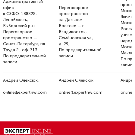
Административный
простр
офис
Переговорное
Москва
в СЗФО: 188828,
пространство
Якиманк
Ленобласть,
на Дальнем
Москва
Выборгский р-н.
Востоке — г.
Росси
Переговорное
Владивосток,
универ
пространство —
Семёновская ул.,
народов
Санкт-Петербург, пл.
д. 29,
Москва
Труда 2., оф. 313.
По предварительной
Маклая,
По предварительной
записи.
По пре
записи.
записи
Андрей Олексюк,
Андрей Олексюк,
Андрей
online@expertnw.com
online@expertnw.com
online