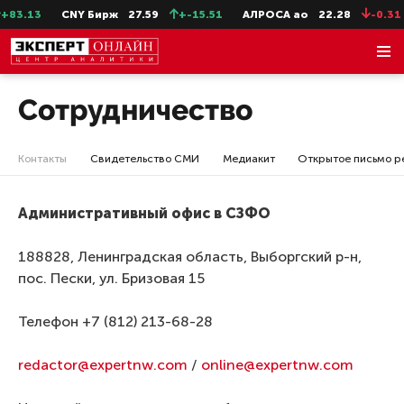
+83.13
CNY Бирж
27.59
+-15.51
АЛРОСА ао
22.28
-0.31
Cотрудничество
Контакты
Свидетельство СМИ
Медиакит
Открытое письмо р
Административный офис в СЗФО
188828, Ленинградская область, Выборгский р-н,
пос. Пески, ул. Бризовая 15
Телефон +7 (812) 213-68-28
redactor@expertnw.com
/
online@expertnw.com