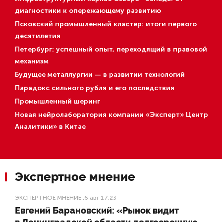
диагностики к опережающему развитию
Псковский промышленный кластер: итоги первого
десятилетия
Петербург: успешный опыт, переходящий в правовой
механизм
Будущее металлургии — в развитии технологий
Парадокс сильного рубля и его последствия
Промышленный шеринг
Новая нейролаборатория компании «Эксперт» Центр
Аналитики» в Китае
Экспертное мнение
ЭКСПЕРТНОЕ МНЕНИЕ
,6 авг 17:23
Евгений Барановский: «Рынок видит