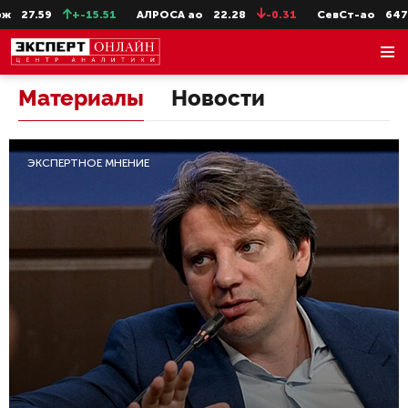
51
АЛРОСА ао
22.28
-0.31
СевСт-ао
647.2
-5.4
ГАЗП
Материалы
Новости
ЭКСПЕРТНОЕ МНЕНИЕ