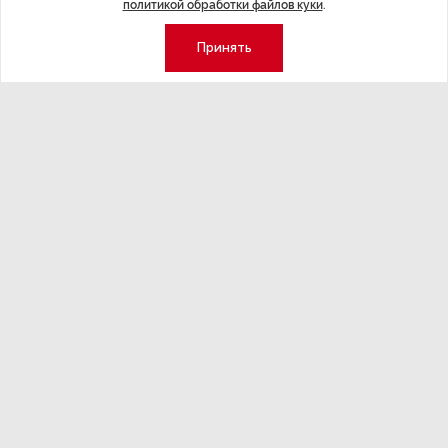
политикой обработки файлов куки
.
Принять
Экономика
Стиль жизни
Общество
Мероприятия
Экспертное мнение
Новости партнеров
Аналитика
Недвижимость
Премия «Эксперт года»
Эксперт 2 столицы
Аналитический центр
Москва
Архив