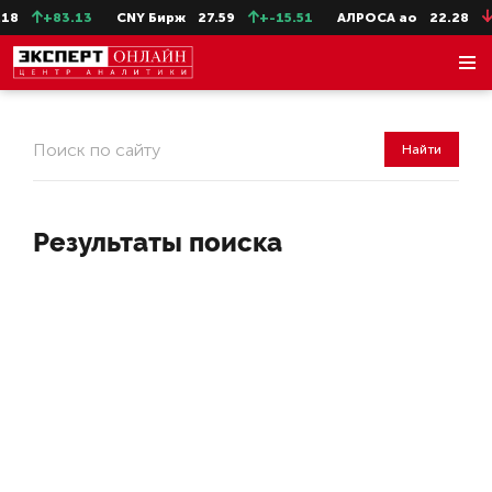
18
+83.13
CNY Бирж
27.59
+-15.51
АЛРОСА ао
22.28
-
Найти
Результаты поиска