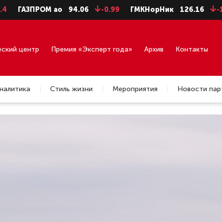
94.06
-0.99
ГМКНорНик
126.16
-1.16
ЛУКОЙЛ
еский центр
Премия «Эксперт года»
Архив
Контакты
налитика
Стиль жизни
Мероприятия
Новости пар