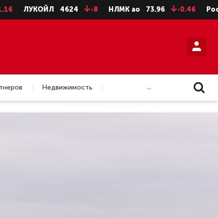
4624
-8
НЛМК ао
73.96
-0.46
Роснефть
350.45
...
тнеров
Недвижимость