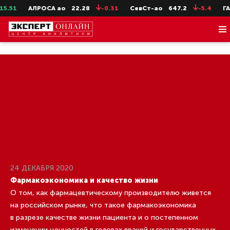
АЛРОСА ао
22.28
-0.31
СевСт-ао
647.2
-5.4
ГАЗПРОМ
24 ДЕКАБРЯ 2020
Фармакоэкономика и качество жизни
О том, как фармацевтическому производителю живется
на российском рынке, что такое фармакоэкономика
в разрезе качестве жизни пациента и о постепенном
изменении ценностей в головах врачей и государственных