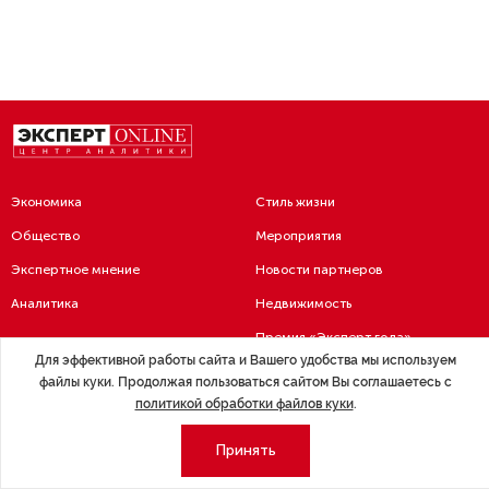
Экономика
Стиль жизни
Общество
Мероприятия
Экспертное мнение
Новости партнеров
К содержанию номера 3 (3) 2020
Аналитика
Недвижимость
Премия «Эксперт года»
Для эффективной работы сайта и Вашего удобства мы используем
Эксперт 2 столицы
Аналитический центр
файлы куки. Продолжая пользоваться сайтом Вы соглашаетесь с
политикой обработки файлов куки
.
Москва
Архив
СПб
Сотрудничество
Принять
Эксперт регионы
Контакты