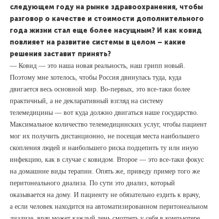
следующем году на рынке здравоохранения, чтобы
разговор о качестве и стоимости дополнительного
года жизни стал еще более насущным? И как ковид
повлияет на развитие системы в целом – какие
решения заставит принять?
— Ковид — это наша новая реальность, наш грипп новый.
Поэтому мне хотелось, чтобы Россия двинулась туда, куда
двигается весь основной мир. Во-первых, это все-таки более
практичный, а не декларативный взгляд на систему
телемедицины — вот куда должно двигаться наше государство.
Максимальное количество телемедицинских услуг, чтобы пациент
мог их получить дистанционно, не посещая места наибольшего
скопления людей и наибольшего риска подцепить ту или иную
инфекцию, как в случае с ковидом. Второе — это все-таки фокус
на домашние виды терапии. Опять же, приведу пример того же
перитонеального диализа. По сути это диализ, который
оказывается на дому. И пациенту не обязательно ездить к врачу,
а если человек находится на автоматизированном перитонеальном
диализе, врач может каждый день смотреть у себя в компьютере