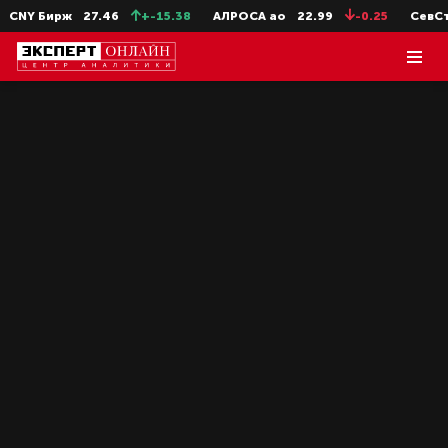
Y Бирж
27.46
+-15.38
АЛРОСА ао
22.99
-0.25
СевСт-ао