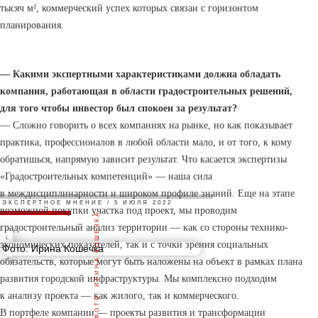
тысяч м², коммерческий успех которых связан с горизонтом
планирования.
— Какими экспертными характеристиками должна обладать
компания, работающая в области градостроительных решений,
для того чтобы инвестор был спокоен за результат?
— Сложно говорить о всех компаниях на рынке, но как показывает
практика, профессионалов в любой области мало, и от того, к кому
обратишься, напрямую зависит результат. Что касается экспертизы
«Градостроительных компетенций» — наша сила
в междисциплинарности и широком профиле знаний. Еще на этапе
ЭКСПЕРТНОЕ МНЕНИЕ / 5 ИЮЛЯ 2022
возможной покупки участка под проект, мы проводим
ФОТО: ИРИНА КОШЕЧКА
градостроительный анализ территории — как со стороны технико-
экономических показателей, так и с точки зрения социальных
Фото: Ирина Кошечка
обязательств, которые могут быть наложены на объект в рамках плана
развития городской инфраструктуры. Мы комплексно подходим
к анализу проекта — как жилого, так и коммерческого.
В портфеле компании — проекты развития и трансформации