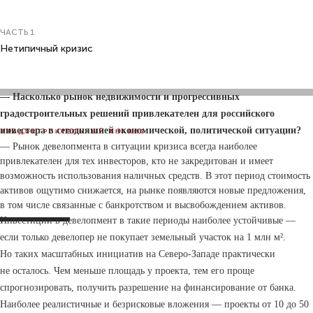
ЧАСТЬ 1
Нетипичный кризис
— Насколько рынок недвижимости и прогрессивных
Иван Сюганов:
градостроительных решений привлекателен для российского
инвестора в сегодняшней экономической, политической ситуации?
ГРАДОСТРОИТЕЛЬНЫЙ АНАЛИЗ
— Рынок девелопмента в ситуации кризиса всегда наиболее
Новые объекты
привлекателен для тех инвесторов, кто не закредитован и имеет
порождают новый
возможность использования наличных средств. В этот период стоимость
активов ощутимо снижается, на рынке появляются новые предложения,
контекст
в том числе связанные с банкротством и высвобождением активов.
Инвестиции в девелопмент в такие периоды наиболее устойчивые —
если только девелопер не покупает земельный участок на 1 млн м².
Но таких масштабных инициатив на Северо-Западе практически
не осталось. Чем меньше площадь у проекта, тем его проще
спрогнозировать, получить разрешение на финансирование от банка.
Наиболее реалистичные и безрисковые вложения — проекты от 10 до 50