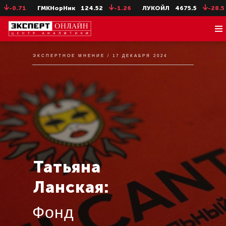
ГМКНорНик
124.52
-1.26
ЛУКОЙЛ
4675.5
-28.5
НЛМК ао
ЭКСПЕРТНОЕ МНЕНИЕ / 17 ДЕКАБРЯ 2024
Татьяна
Ланская:
Фонд