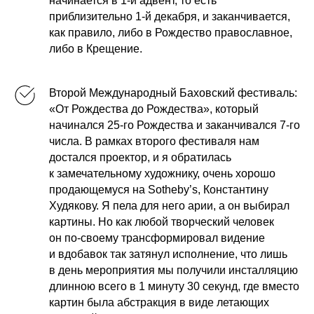
начинается в 1-й адвент, то есть
приблизительно 1-й декабря, и заканчивается,
как правило, либо в Рождество православное,
либо в Крещение.
Второй Международный Баховский фестиваль:
«От Рождества до Рождества», который
начинался 25-го Рождества и заканчивался 7-го
числа. В рамках второго фестиваля нам
достался проектор, и я обратилась
к замечательному художнику, очень хорошо
продающемуся на Sotheby’s, Константину
Худякову. Я пела для него арии, а он выбирал
картины. Но как любой творческий человек
он по-своему трансформировал видение
и вдобавок так затянул исполнение, что лишь
в день мероприятия мы получили инсталляцию
длинною всего в 1 минуту 30 секунд, где вместо
картин была абстракция в виде летающих