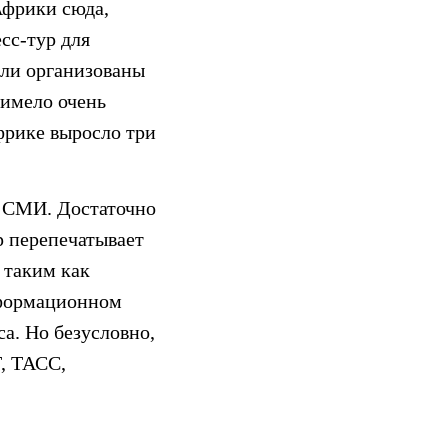
Африки сюда,
сс-тур для
ыли организованы
 имело очень
Африке выросло три
в СМИ. Достаточно
р перепечатывает
 таким как
информационном
са. Но безусловно,
T, ТАСС,