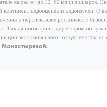
затель вырастет до 50−60 млрд долларов. Э
й континент недооценен и недоизучен. О в
авления и перспективах российского бизнес
ро-Запад» поговорил с директором по гум
циации экономического сотрудничества со
и Монастыревой.