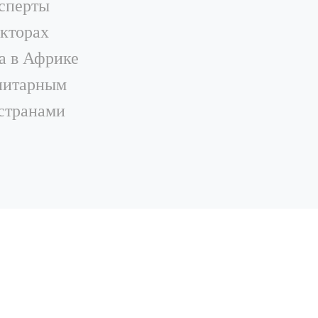
ксперты
екторах
а в Африке
анитарным
 странами