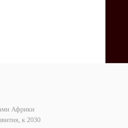
нами Африки
вития, к 2030