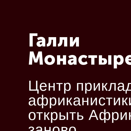
Галли
Монастыре
Центр прикла
африканистик
открыть Афри
заново