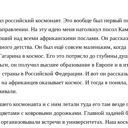
ыл российский космонавт. Это вообще был первый 
аправлении. На эту идею меня натолкнул посол Кам
рший над всеми африканскими послами. Он расска
нного детства. Он был ещё совсем маленьким, когд
Гагарина в космос. Его это потрясло до глубины душ
ьги, он получил высшее образование в Европе и в и
 страны в Российской Федерации. И вот он рассказы
на африканцев оказывает космос. И тогда я поняла,
нивали.
шего космонавта и с ним летали туда его там везде
цветами с ковровыми дорожками. Главной задачей 
организовывали встречи в университетах. Наш кос