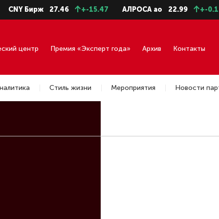
CNY Бирж
27.46
+-15.47
АЛРОСА ао
22.99
+-0.
еский центр
Премия «Эксперт года»
Архив
Контакты
налитика
Стиль жизни
Мероприятия
Новости пар