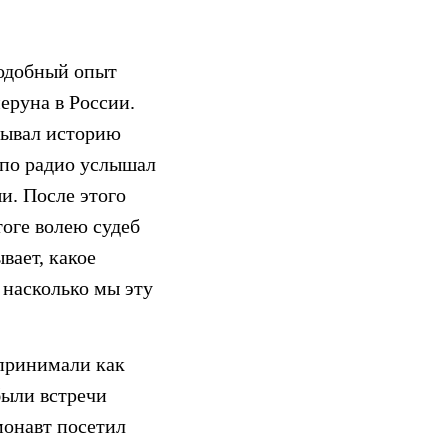
подобный опыт
еруна в России.
зывал историю
а по радио услышал
и. После этого
тоге волею судеб
вает, какое
 насколько мы эту
 принимали как
были встречи
монавт посетил