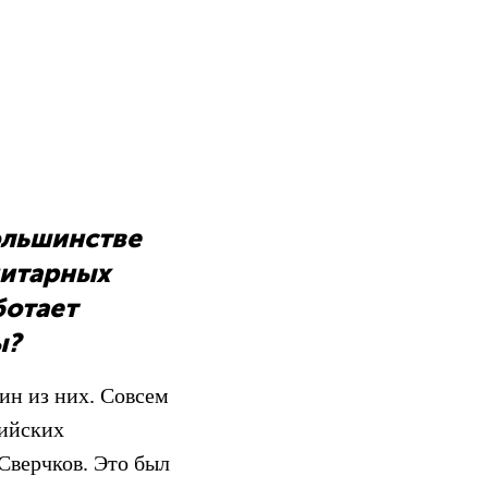
ольшинстве
нитарных
ботает
ы?
ин из них. Совсем
сийских
Сверчков. Это был