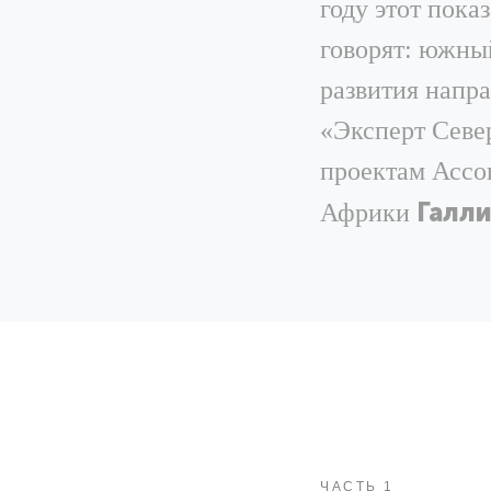
году этот пока
говорят: южны
развития напр
«Эксперт Севе
проектам Ассо
Галл
Африки
ЧАСТЬ 1