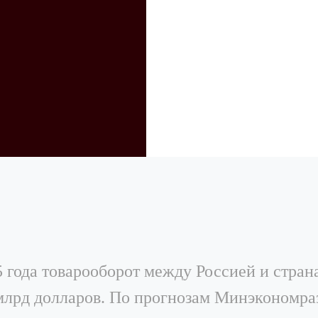
5 года товарооборот между Россией и стра
млрд долларов. По прогнозам Минэкономраз