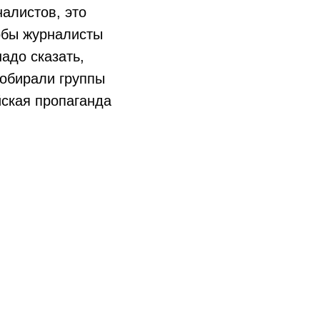
налистов, это
обы журналисты
адо сказать,
собирали группы
йская пропаганда