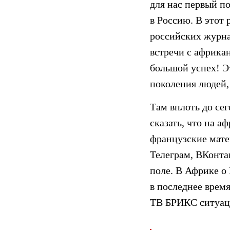
для нас первый п
в Россию. В этот 
российских журна
встречи с африка
большой успех! Эт
поколения людей,
Там вплоть до се
сказать, что на а
французские мате
Телеграм, ВКонта
поле. В Африке о 
в последнее врем
ТВ БРИКС ситуаци