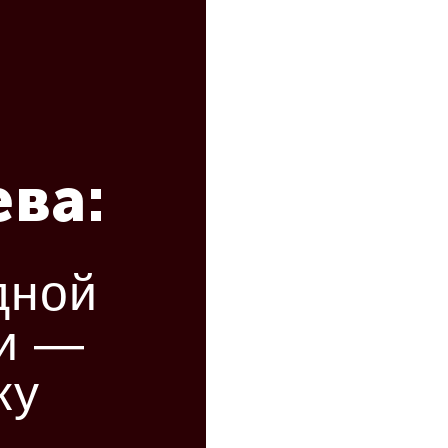
ва:
дной
и —
ку