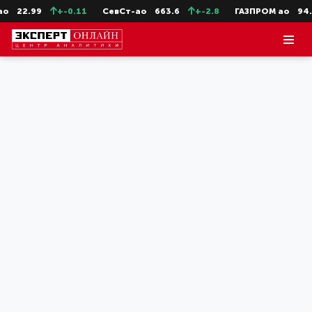
22.99
+-0.11
СевСт-ао
663.6
+-2.8
ГАЗПРОМ ао
94.73