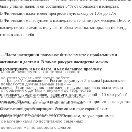
быть уплачен налог, и он составляет 34% от стоимости наследства.
В Финляндии налог имеет прогрессивную шкалу от 10% до 17%.
В Финляндии мы вступаем в наследство в течение трех месяцев. Вместе
наследством наследник получает и обязательства, которые он не всегда
готов взять на себя.
— Часто наследники получают бизнес вместе с проблемными
активами и долгами. В таком ракурсе наследство можно
рассматривать и как благо, и как большую проблему.
Многие бизнесмены в пожилом возрасте
не хотят уделять всё время работе:
— Процесс наследования в России регулирует 3-я глава Гражданского
появляются другие важные вещи —
кодекса. Если наследник понимает, что сумма пассивов значительно
от общения с детьми и внуками до творчества
превышает сумму активов, например, квартира ценой в 10 млн рублей
и создания социально значимых проектов.
с долгом 30 млн рублей, то он может отказаться от принятия наследства.
А в ситуации пандемии стала острой тема
длительной реабилитации. О том, как
Совершенно другая картина в Англии и в ряде европейских
планировать будущее и работать
юрисдикций. Если ты назвался наследником, то уже принимай.
с наследниками по воспитанию семейных
ценностей, мы поговорили с Ольгой