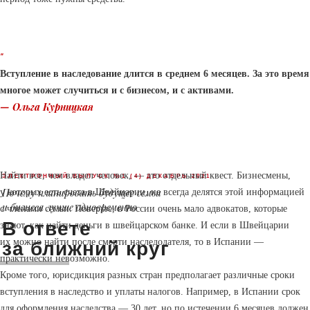
“
Вступление в наследование длится в среднем 6 месяцев. За это время
многое может случиться и с бизнесом, и с активами.
— Ольга Курницкая
Найти все, чем владел человек, — это отдельный квест. Бизнесмены,
ЭЛЕКТРОННЫЙ ВЫПУСК №1 (4) ДЕКАБРЬ 2021
Почему планировать будущее семьи
у которых есть счета в Швейцарии, не всегда делятся этой информацией
и бизнеса лучше одновременно
с членами семьи. Поверьте, в России очень мало адвокатов, которые
В ответе
знают, как найти деньги в швейцарском банке. И если в Швейцарии
их можно найти после смерти наследодателя, то в Испании —
за ближний круг
практически невозможно.
Кроме того, юрисдикция разных стран предполагает различные сроки
вступления в наследство и уплаты налогов. Например, в Испании срок
для оформления наследства — 30 лет, но по истечении 6 месяцев должен