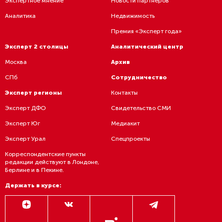
К содержанию номера 1 (4) 2021
Экспертное мнение
Новости партнеров
Аналитика
Недвижимость
Премия «Эксперт года»
Эксперт 2 столицы
Аналитический центр
Москва
Архив
СПб
Сотрудничество
Эксперт регионы
Контакты
Эксперт ДФО
Свидетельство СМИ
Эксперт Юг
Медиакит
Эксперт Урал
Спецпроекты
Корреспондентские пункты
редакции действуют в Лондоне,
Берлине и в Пекине.
Держать в курсе: