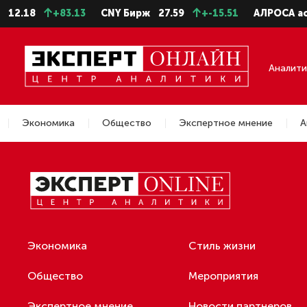
12.18
+83.13
CNY Бирж
27.59
+-15.51
АЛРОСА ао
Аналити
Экономика
Общество
Экспертное мнение
А
Новости
Экономика
Стиль жизни
Общество
Мероприятия
Экспертное мнение
Новости партнеров