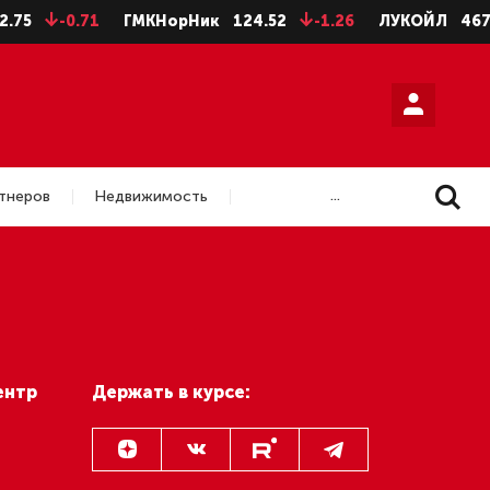
.75
-0.71
ГМКНорНик
124.52
-1.26
ЛУКОЙЛ
4675
...
тнеров
Недвижимость
ентр
Держать в курсе: