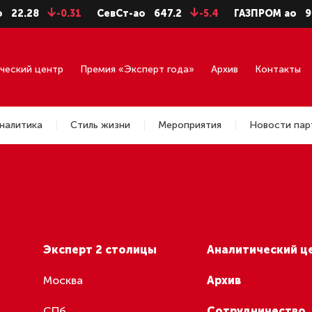
22.28
-0.31
СевСт-ао
647.2
-5.4
ГАЗПРОМ ао
92
ческий центр
Премия «Эксперт года»
Архив
Контакты
налитика
Стиль жизни
Мероприятия
Новости пар
Эксперт 2 столицы
Аналитический ц
Москва
Архив
СПб
Сотрудничество