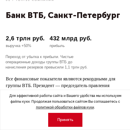
Банк ВТБ, Санкт-Петербург
2,6 трлн руб.
432 млрд руб.
выручка +50%
прибыль
Переход от убытка к прибыли. Чистые
операционные доходы группы ВТБ до
начисления резервов превысили 1,1 трлн руб.
Все финансовые показатели являются рекордными для
группы ВТБ. Президент — председатель правления
группы ВТБ Андрей Костин отметил, что для группы ВТБ
Для эффективной работы сайта и Вашего удобства мы используем
2023 г. стал знаменательным по целому ряду показателей:
файлы куки. Продолжая пользоваться сайтом Вы соглашаетесь с
рекордный уровень чистой прибыли, высокий уровень
политикой обработки файлов куки
.
операционной эффективности, рост кредитного портфеля
во всех сегментах, лидерство по рынку по приросту
Принять
активной клиентской базы, значимое продвижение в