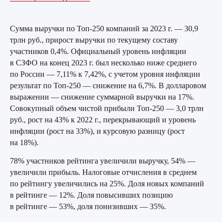
Сумма выручки по Топ-250 компаний за 2023 г. — 30,9
трлн руб., прирост выручки по текущему составу
участников 0,4%. Официальный уровень инфляции
в СЗФО на конец 2023 г. был несколько ниже среднего
по России — 7,11% к 7,42%, с учетом уровня инфляции
результат по Топ-250 — снижение на 6,7%. В долларовом
выражении — снижение суммарной выручки на 17%.
Совокупный объем чистой прибыли Топ-250 — 3,0 трлн
руб., рост на 43% к 2022 г., перекрывающий и уровень
инфляции (рост на 33%), и курсовую разницу (рост
Анна Заботина
на 18%).
Руководитель аналитической группы
78% участников рейтинга увеличили выручку, 54% —
Эксперт в области B2B, B2C и B2G исследований.
увеличили прибыль. Налоговые отчисления в среднем
Имеет 21-летний опыт работы в качестве ведущего
по рейтингу увеличились на 25%. Доля новых компаний
аналитика и руководителя аналитического отдела.
в рейтинге — 12%. Доля повысивших позицию
Провела более ста пятидесяти исследовательских
в рейтинге — 53%, доля понизивших — 35%.
проектов для российских и иностранных
заказчиков, включая социофармакоэкономические