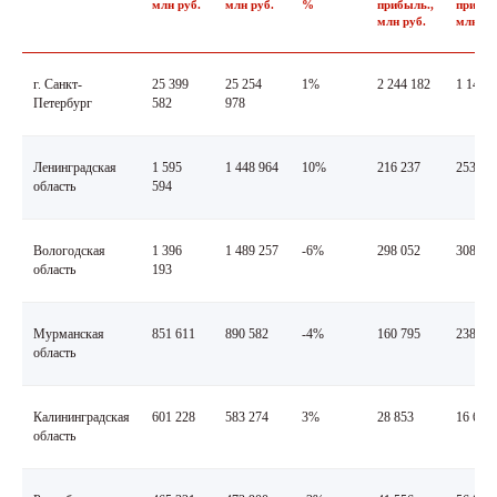
млн руб.
млн руб.
%
прибыль.,
прибыл
млн руб.
млн ру
г. Санкт-
25 399
25 254
1%
2 244 182
1 144 
Петербург
582
978
Ленинградская
1 595
1 448 964
10%
216 237
253 44
область
594
Вологодская
1 396
1 489 257
-6%
298 052
308 32
область
193
Мурманская
851 611
890 582
-4%
160 795
238 95
область
Калининградская
601 228
583 274
3%
28 853
16 610
область