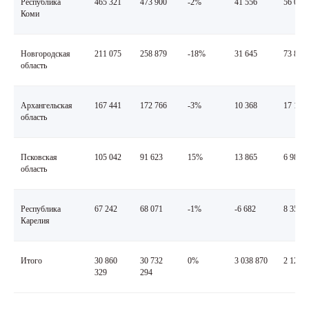
Республика
465 321
473 900
-2%
41 556
56 017
Коми
Новгородская
211 075
258 879
-18%
31 645
73 816
область
Архангельская
167 441
172 766
-3%
10 368
17 132
область
Псковская
105 042
91 623
15%
13 865
6 981
область
Республика
67 242
68 071
-1%
-6 682
8 356
Карелия
Итого
30 860
30 732
0%
3 038 870
2 124 
329
294