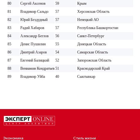
80
Сергей Аксенов
59
Крым
81
Владимир Сальдо
57
Херсонская Область
82
Юрий Бездудный
57
Ненецкий АО
83
Радий Хабиров
57
Республика Башкортостан
84
Александр Беглов
56
Санкт-Петербург
85
Денис Пушилин
55
Донецкая Область
86
Дмитрий Азаров
54
Самарская Область
87
Евгений Балицкий
52
Запорожская Область
88
Вениамин Кондратьев
51
Краснодарский Край
89
Владимир Уйба
40
Сыктывкар
Экономика
Стиль жизни