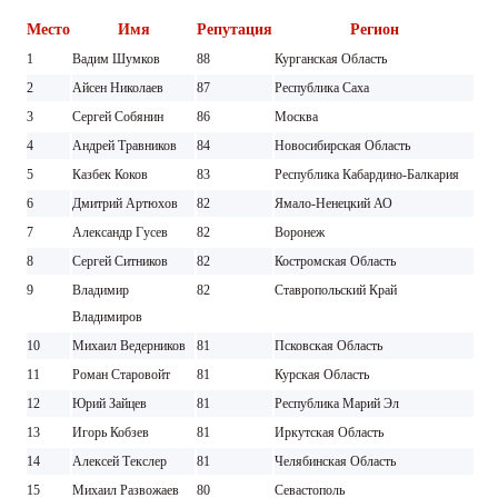
Место
Имя
Репутация
Регион
1
Вадим Шумков
88
Курганская Область
2
Айсен Николаев
87
Республика Саха
3
Сергей Собянин
86
Москва
4
Андрей Травников
84
Новосибирская Область
5
Казбек Коков
83
Республика Кабардино-Балкария
6
Дмитрий Артюхов
82
Ямало-Ненецкий АО
7
Александр Гусев
82
Воронеж
8
Сергей Ситников
82
Костромская Область
9
Владимир
82
Ставропольский Край
Владимиров
10
Михаил Ведерников
81
Псковская Область
11
Роман Старовойт
81
Курская Область
12
Юрий Зайцев
81
Республика Марий Эл
13
Игорь Кобзев
81
Иркутская Область
14
Алексей Текслер
81
Челябинская Область
15
Михаил Развожаев
80
Севастополь