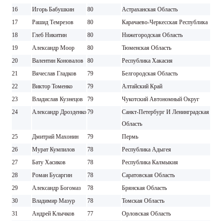
16
Игорь Бабушкин
80
Астраханская Область
17
Рашид Темрезов
80
Карачаево-Черкесская Республика
18
Глеб Никитин
80
Нижегородская Область
19
Александр Моор
80
Тюменская Область
20
Валентин Коновалов
80
Республика Хакасия
21
Вячеслав Гладков
79
Белгородская Область
22
Виктор Томенко
79
Алтайский Край
23
Владислав Кузнецов
79
Чукотский Автономный Округ
24
Александр Дрозденко
79
Санкт-Петербург И Ленинградская
Область
25
Дмитрий Махонин
79
Пермь
26
Мурат Кумпилов
78
Республика Адыгея
27
Бату Хасиков
78
Республика Калмыкия
28
Роман Бусаргин
78
Саратовская Область
29
Александр Богомаз
78
Брянская Область
30
Владимир Мазур
78
Томская Область
31
Андрей Клычков
77
Орловская Область