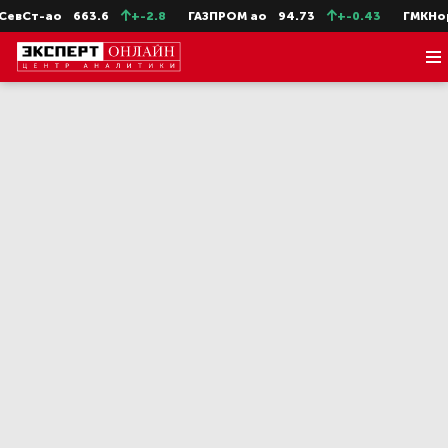
-ао
663.6
+-2.8
ГАЗПРОМ ао
94.73
+-0.43
ГМКНорНик