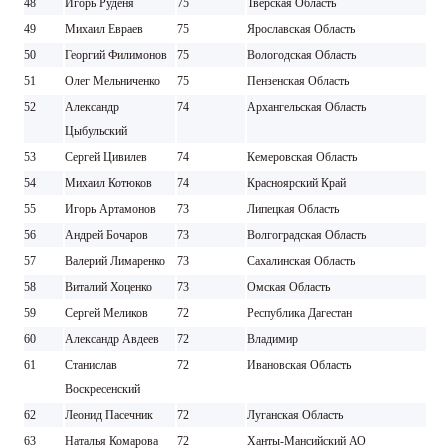
48
Игорь Руденя
75
Тверская Область
49
Михаил Евраев
75
Ярославская Область
50
Георгий Филимонов
75
Вологодская Область
51
Олег Мельниченко
75
Пензенская Область
52
Александр
74
Архангельская Область
Цыбульский
53
Сергей Цивилев
74
Кемеровская Область
54
Михаил Котюков
74
Красноярский Край
55
Игорь Артамонов
73
Липецкая Область
56
Андрей Бочаров
73
Волгоградская Область
57
Валерий Лимаренко
73
Сахалинская Область
58
Виталий Хоценко
73
Омская Область
59
Сергей Меликов
72
Республика Дагестан
60
Александр Авдеев
72
Владимир
61
Станислав
72
Ивановская Область
Воскресенский
62
Леонид Пасечник
72
Луганская Область
63
Наталья Комарова
72
Ханты-Мансийский АО