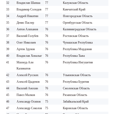
32
Владислав Шапша
77
Калужская Область
33
Владимир Солодов
77
Камчатский Край
34
Андрей Никитин
77
Новгородская Область
35
Денис Паслер
77
Оренбургская Область
36
Антон Алиханов
76
Калининградская Область
37
Василий Голубев
76
Ростовская Область
38
Олег Николаев
76
Чувашская Республика
39
Артем Здунов
76
Республика Мордовия
40
Владислав Ховалыг
76
Республика Тыва
41
Махмуд-Али
76
Республика Ингушетия
Калиматов
42
Алексей Русских
76
Ульяновская Область
43
Алексей Цыденов
76
Республика Бурятия
44
Василий Анохин
76
Смоленская Область
45
Павел Малков
76
Рязанская Область
46
Александр Осипов
75
Забайкальский Край
47
Александр Соколов
75
Кировская Область