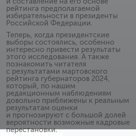
и составление на его основе
рейтинга предполагаемой
избирательности в президенты
Российской Федерации.
Теперь, когда президентские
выборы состоялись, особенно
интересно привести результаты
этого исследования. А также
познакомить читателя
с результатами мартовского
рейтинга губернаторов 2024,
который, по нашим
редакционным наблюдениям
довольно приближены к реальным
результатам оценки
и прогнозируют с большой долей
вероятности возможные кадровые
перестановки.
МЫ ДЕЛИЛИ