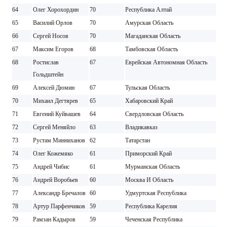
64
Олег Хорохордин
70
Республика Алтай
65
Василий Орлов
70
Амурская Область
66
Сергей Носов
70
Магаданская Область
67
Максим Егоров
68
Тамбовская Область
68
Ростислав
67
Еврейская Автономная Область
Гольдштейн
69
Алексей Дюмин
67
Тульская Область
70
Михаил Дегтярев
65
Хабаровский Край
71
Евгений Куйвашев
64
Свердловская Область
72
Сергей Меняйло
63
Владикавказ
73
Рустам Минниханов
62
Татарстан
74
Олег Кожемяко
61
Приморский Край
75
Андрей Чибис
61
Мурманская Область
76
Андрей Воробьев
60
Москва И Область
77
Александр Бречалов
60
Удмуртская Республика
78
Артур Парфенчиков
59
Республика Карелия
79
Рамзан Кадыров
59
Чеченская Республика