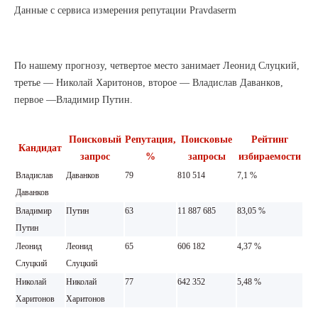
Данные с сервиса измерения репутации Pravdaserm
По нашему прогнозу, четвертое место занимает Леонид Слуцкий,
третье — Николай Харитонов, второе — Владислав Даванков,
первое —Владимир Путин.
Поисковый
Репутация,
Поисковые
Рейтинг
Кандидат
запрос
%
запросы
избираемости
Владислав
Даванков
79
810 514
7,1 %
Даванков
Владимир
Путин
63
11 887 685
83,05 %
Путин
Леонид
Леонид
65
606 182
4,37 %
Слуцкий
Слуцкий
Николай
Николай
77
642 352
5,48 %
Харитонов
Харитонов