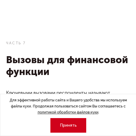
ЧАСТЬ 7
Вызовы для финансовой
функции
Ключевыми вызовами респонденты называют
макроэкономическую и геополитическую
Для эффективной работы сайта и Вашего удобства мы используем
неопределённость, высокую стоимость заемного
файлы куки. Продолжая пользоваться сайтом Вы соглашаетесь с
политикой обработки файлов куки
.
капитала, необходимость оптимизации бюджетов,
ускорения планирования, а также цифровизации
Принять
и автоматизации финансовых процессов.