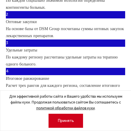
По каждой социально значимой нозологии определены
контингенты больных.
2
Оптовые закупки
На основе базы от DSM Group посчитаны суммы оптовых закупок
лекарственных препаратов.
3
Удельные затраты
По каждому региону рассчитаны удельные затраты на терапию
одного больного.
4
Итоговое ранжирование
Расчет трех рангов для каждого региона, составление итогового
рейтинга на их основе.
Для эффективной работы сайта и Вашего удобства мы используем
файлы куки. Продолжая пользоваться сайтом Вы соглашаетесь с
политикой обработки файлов куки
.
Принять
Рейтинг стартует с Москвы — удельные затраты по каждому