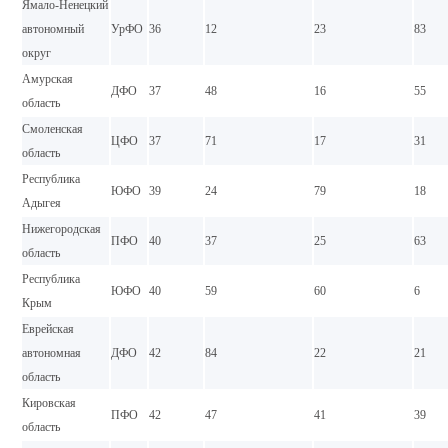
Ямало-Ненецкий
автономный
УрФО
36
12
23
83
округ
Амурская
ДФО
37
48
16
55
область
Смоленская
ЦФО
37
71
17
31
область
Республика
ЮФО
39
24
79
18
Адыгея
Нижегородская
ПФО
40
37
25
63
область
Республика
ЮФО
40
59
60
6
Крым
Еврейская
автономная
ДФО
42
84
22
21
область
Кировская
ПФО
42
47
41
39
область