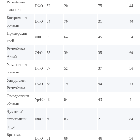
Республика
ПФО
52
20
75
44
Татарстан
Костромская
ЦФО
54
70
31
40
область
Приморский
ДФО
55
64
45
34
край
Республика
СФО
55
39
35
69
Алтай
Ульяновская
ПФО
57
52
37
56
область
Удмуртская
ПФО
58
19
54
73
Республика
Свердловская
УрФО
59
64
43
41
область
Чукотский
автономный
ДФО
60
63
2
84
округ
Брянская
ЦФО
61
68
46
36