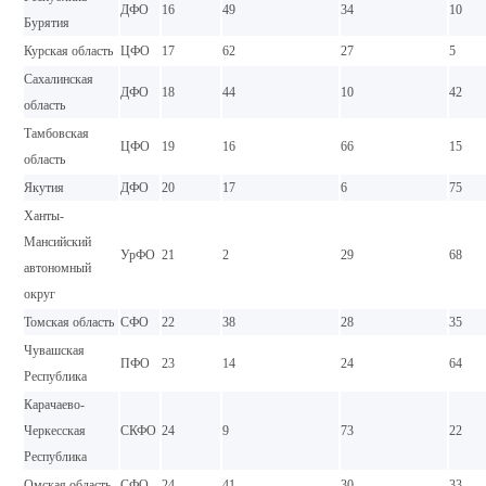
ДФО
16
49
34
10
Бурятия
Курская область
ЦФО
17
62
27
5
Сахалинская
ДФО
18
44
10
42
область
Тамбовская
ЦФО
19
16
66
15
область
Якутия
ДФО
20
17
6
75
Ханты-
Мансийский
УрФО
21
2
29
68
автономный
округ
Томская область
СФО
22
38
28
35
Чувашская
ПФО
23
14
24
64
Республика
Карачаево-
Черкесская
СКФО
24
9
73
22
Республика
Омская область
СФО
24
41
30
33