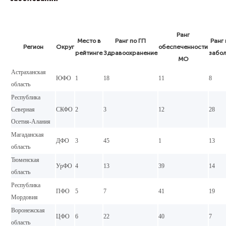
Ранг
Место в
Ранг по ГП
Ранг
Регион
Округ
обеспеченности
рейтинге
Здравоохранение
забо
МО
Астраханская
ЮФО
1
18
11
8
область
Республика
Северная
СКФО
2
3
12
28
Осетия-Алания
Магаданская
ДФО
3
45
1
13
область
Тюменская
УрФО
4
13
39
14
область
Республика
ПФО
5
7
41
19
Мордовия
Воронежская
ЦФО
6
22
40
7
область