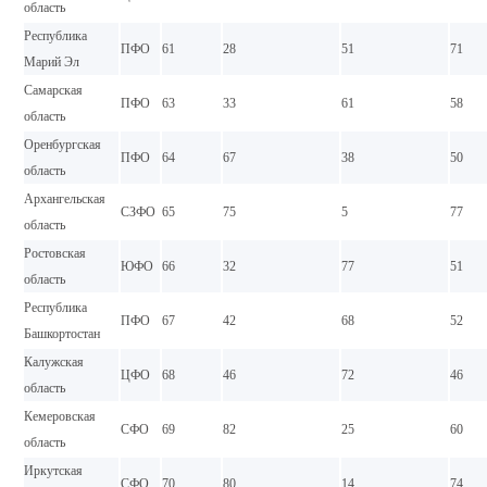
область
Республика
ПФО
61
28
51
71
Марий Эл
Самарская
ПФО
63
33
61
58
область
Оренбургская
ПФО
64
67
38
50
область
Архангельская
СЗФО
65
75
5
77
область
Ростовская
ЮФО
66
32
77
51
область
Республика
ПФО
67
42
68
52
Башкортостан
Калужская
ЦФО
68
46
72
46
область
Кемеровская
СФО
69
82
25
60
область
Иркутская
СФО
70
80
14
74