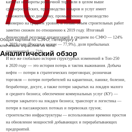
/01
капитал и обороты розничной торговли в целом выше
среднероссийских, производство товаров и услуг имеет
положительную динамику, промышленное производство
примерно на среднем уровне, и только объем строительных работ
заметно снижен по отношению к 2019 году. Итоговый
финансовый результат организаций в среднем по СЗФО — 124%
Общая картина по СЗФО, Петербургу и
к 2019 году (Россия в целом — 77,9%), доля прибыльных
ключевым отраслям из топа.
предприятий — 71%.
Аналитический обзор
И все же глобально история структурных изменений в Топ-250
в 2020 году — это история потерь и тактик выживания. Добыча
нефти — потери в стратегических переговорах; розничная
торговля — потери потребителей на карантинах, панике, болезни,
безработице, досуге, а также потери закрытых на локдаун малого
и среднего бизнеса; обеспечение коммунальных услуг (КУ) —
потери закрытого на локдаун бизнеса; транспорт и логистика —
потери в пассажирских потоках и перевозках грузов;
строительство инфраструктуры — использование времени простоя
на обновление мощностей добывающих и перерабатывающих
предприятий.