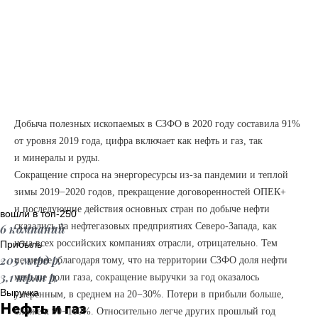
Добыча полезных ископаемых в СЗФО в 2020 году составила 91%
от уровня 2019 года, цифра включает как нефть и газ, так
и минералы и руды.
Сокращение спроса на энергоресурсы из-за пандемии и теплой
зимы 2019−2020 годов, прекращение договоренностей ОПЕК+
и последующие действия основных стран по добыче нефти
вошли в топ-250
сказались на нефтегазовых предприятиях Северо-Запада, как
6 компаний
и на всех российских компаниях отрасли, отрицательно. Тем
Прибыль
205 млрд р.
не менее, благодаря тому, что на территории СЗФО доля нефти
3,1 трлн р.
меньше доли газа, сокращение выручки за год оказалось
Выручка
умеренным, в среднем на 20−30%. Потери в прибыли больше,
Нефть и газ
ближе к 90−100%. Относительно легче других прошлый год