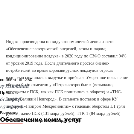
Индекс производства по виду экономической деятельности
«Обеспечение электрической энергией, газом и паром;
кондиционирование воздуха» в 2020 году по СЗФО составил 94%
от уровня 2019 года. После длительного простоя бизнес-
потребителей во время коронавирусных локдаунов отрасль
ожидаемо снизилась в выручке и прибыли. Умеренное повышение
вошли в топ-250
оборота было отмечено у «Петроэлектросбыта» (возможно,
17 компаний
перезачеты с ПСК, так как ПСК понизилась в обороте) и «ТНС-
Прибыль
61 млрд р.
Энерго Великий Новгород». В сегменте поставок в сфере КУ
1,7 трлн р.
лидирует «Газпром Межрегионгаз» с годовым оборотом 1,1 трлн
Выручка
рублей, далее ПСК (131 млрд рублей), ТГК-1 (84 млрд рублей)
Обеспечение комм. услуг
и «Россети Ленэнерго» (83 млрд рублей).