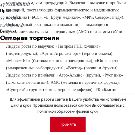
менее удачным, чем предыдущий. Выросли в выручке и прибыли
47 компаний
компаний, поставляющих фармацевтическую и медицинскую
Прибыль
57 млрд р.
продукцию («БСС», «Б. Браун медикал», «МФК Северо-Запад»).
1,2 трлн р.
Неожиданный рост показали компании, занимающиеся
Выручка
металлическим сырьем — первичным (АМС) или ломом («Уни-
Оптовая торговля
Блок»).
Лидеры роста по выручке: «Газпром ГНП холдинг»
(нефтепродукты), «Артис-Агро экспорт» (зерно и семена),
«Марвел КТ» (бытовая техника и электроника), «Юнифрост»
(замороженные рыбопродукты), «Восход» (овощи и фрукты).
Лидеры роста по прибыли: «Агро-Альянс» (крупы), «Руст инк»
(алкогольные напитки), АМС (металлы в первичных формах),
«Супервэйв групп» (компьютерная периферия), ТК «Благо»
(пищевые масла). Снижение показали компании, связанные
Для эффективной работы сайта и Вашего удобства мы используем
с топливом: «РН Северо-Запад», БТК, «Газпром БРГМ трейдинг»,
файлы куки. Продолжая пользоваться сайтом Вы соглашаетесь с
а также предприятия, продающие запчасти для автомобилей, —
политикой обработки файлов куки
.
«Нокиан шина» и «ЦФ Руссия».
Принять