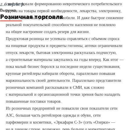
2,6 трлн р.
способствовали формированию невротического потребительского
Выручка
спроса на товары первой необходимости, лекарства, электронику,
Розничная торговля
строительные материалы и автомобили. И даже быстрое снижение
реальной покупательской способности населения не повлияло
на общее настроение создать резерв для жизни.
Продуктовая розница не успевала справляться с объемом спроса
на пищевые продукты и предметы гигиены, аптеки ограничивали
отпуск лекарств, бытовая электроника раскупалась подчистую,
а строительные материалы закупались на годы вперед. Как итог —
пока малый бизнес боролся за последние недели существования,
крупные ритейлеры набирали обороты, параллельно повышая
маржинальность своей деятельности. Параллельно представители
розничных компаний рассказывали в СМИ, как сложно
с материальной и организационной точки зрения было наладить
повышенные поставки товаров.
Из розничных предприятий не повысили свои показатели сети
АЗС, большая часть ритейлеров одежды и обуви, сети
парфюмерии и косметики, «Эркафарм С-З» (сеть «Озерки» —
но в данном случае, возможно, речь больше о маркетинговых