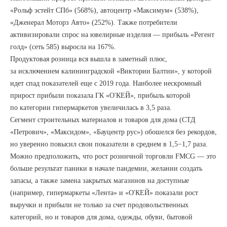
«Рольф эстейт СПб» (568%), автоцентр «Максимум» (538%),
«Дженерал Моторз Авто» (252%). Также потребители
активизировали спрос на ювелирные изделия — прибыль «Регент
голд» (сеть 585) выросла на 167%.
Продуктовая розница вся вышла в заметный плюс,
за исключением калининградской «Виктории Балтии», у которой
идет спад показателей еще с 2019 года. Наиболее нескромный
прирост прибыли показала ГК «О'КЕЙ», прибыль которой
по категории гипермаркетов увеличилась в 3,5 раза.
Сегмент строительных материалов и товаров для дома (СТД
«Петрович», «Максидом», «Бауцентр рус») обошелся без рекордов,
но уверенно повысил свои показатели в среднем в 1,5−1,7 раза.
Можно предположить, что рост розничной торговли FMCG — это
больше результат паники в начале пандемии, желании создать
запасы, а также замена закрытых магазинов на доступные
(например, гипермаркеты «Лента» и «О'КЕЙ» показали рост
выручки и прибыли не только за счет продовольственных
категорий, но и товаров для дома, одежды, обуви, бытовой