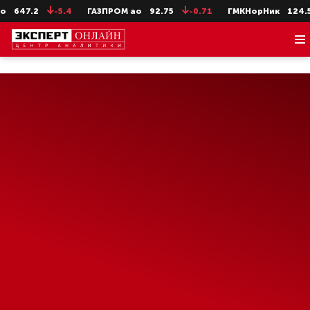
-5.4
ГАЗПРОМ ао
92.75
-0.71
ГМКНорНик
124.52
-1.