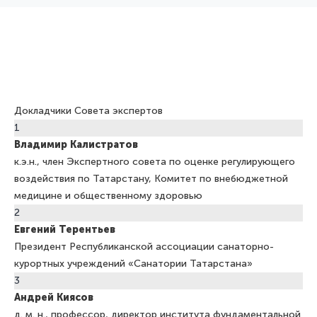
Докладчики Совета экспертов
1
Владимир
Калистратов
к.э.н., член Экспертного совета по оценке регулирующего
воздействия по Татарстану, Комитет по внебюджетной
медицине и общественному здоровью
2
Евгений
Терентьев
Президент Республиканской ассоциации санаторно-
курортных учреждений «Санатории Татарстана»
3
Андрей
Киясов
д. м. н., профессор, директор института фундаментальной