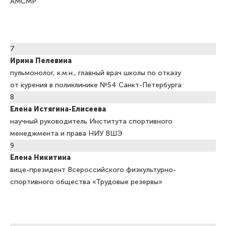
АМСМР
7
Ирина
Пелевина
пульмонолог, к.м.н., главный врач школы по отказу
от курения в поликлинике № 54 Санкт-Петербурга
8
Елена
Истягина-Елисеева
научный руководитель Института спортивного
менеджмента и права НИУ ВШЭ
9
Елена Никитина
вице-президент Всероссийского физкультурно-
спортивного общества «Трудовые резервы»