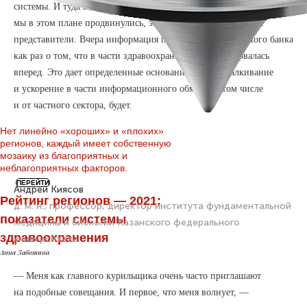
системы. И туда вошел блок «Здравоохранение». Значит, что
мы в этом плане продвинулись, экспертами были серьезные
представители. Вчера информация появилась от Всемирного банка
как раз о том, что в части здравоохранения Россия вырвалась
вперед. Это дает определенные основания, что подталкивание
и ускорение в части информационного обмена, в том числе
и от частного сектора, будет.
Нет линейно «хороших» и «плохих»
регионов, каждый имеет собственную
мозаику из благоприятных и
неблагоприятных факторов.
ПЕРЕЙТИ
Андрей Киясов
Рейтинг регионов — 2021:
д. м. н., профессор, директор института фундаментальной
показатели системы
медицины и биологии Казанского федерального
здравоохранения
университета
Анна Заботина
— Меня как главного курильщика очень часто приглашают
на подобные совещания. И первое, что меня волнует, —