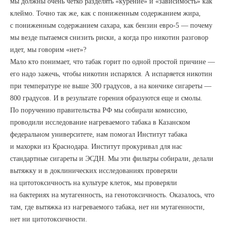
мы должны очень четко разделять «курение» и «зависимость» как
клеймо. Точно так же, как с пониженным содержанием жира,
с пониженным содержанием сахара, как бензин евро-5 — почему
мы везде пытаемся снизить риски, а когда про никотин разговор
идет, мы говорим «нет»?
Мало кто понимает, что табак горит по одной простой причине —
его надо зажечь, чтобы никотин испарялся. А испаряется никотин
при температуре не выше 300 градусов, а на кончике сигареты —
800 градусов. И в результате горения образуются еще и смолы.
По поручению правительства РФ мы собирали комиссию,
проводили исследование нагреваемого табака в Казанском
федеральном университете, нам помогал Институт табака
и махорки из Краснодара. Институт прокуривал для нас
стандартные сигареты и ЭСДН. Мы эти фильтры собирали, делали
вытяжку и в доклинических исследованиях проверяли
на цитотоксичность на культуре клеток, мы проверяли
на бактериях на мутагенность, на генотоксичность. Оказалось, что
там, где вытяжка из нагреваемого табака, нет ни мутагенности,
нет ни цитотоксичности.