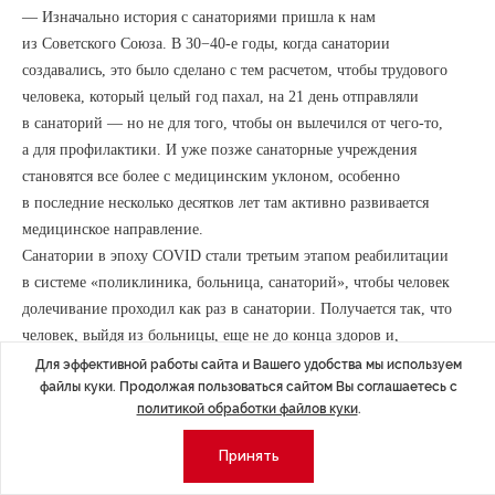
— Изначально история с санаториями пришла к нам
из Советского Союза. В 30−40-е годы, когда санатории
создавались, это было сделано с тем расчетом, чтобы трудового
человека, который целый год пахал, на 21 день отправляли
в санаторий — но не для того, чтобы он вылечился от чего-то,
а для профилактики. И уже позже санаторные учреждения
становятся все более с медицинским уклоном, особенно
в последние несколько десятков лет там активно развивается
медицинское направление.
Санатории в эпоху COVID стали третьим этапом реабилитации
в системе «поликлиника, больница, санаторий», чтобы человек
долечивание проходил как раз в санатории. Получается так, что
человек, выйдя из больницы, еще не до конца здоров и,
не попадая на реабилитацию в санатории, рецидивы будет
Для эффективной работы сайта и Вашего удобства мы используем
файлы куки. Продолжая пользоваться сайтом Вы соглашаетесь с
получать в 2 раза раньше. То есть человек снова заболевает
политикой обработки файлов куки
.
и снова попадает по второму кругу в поликлинику и в больницу.
Что касается республиканских санаториев, буквально месяца
Принять
полтора назад получили статистику, и там очень интересные
факты. За первые полгода 2022 года санатории Татарстана