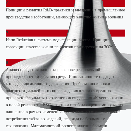
6
Принципы развития R&D-практики и внедрения в промышленное
производство изобретений, меняющих качество жизни населения
7
Harm Reduction и система модификации рисков. Принципы
коррекции качества жизни пациентов при переходе на ЗОЖ
8
Анализ поведения пациента на основе региональной
принадлежности и влияния среды. Инновационные подходы
к продлению активного долголетия. Проблема постановки
диагноза и дальнейшего сопровождения отказа от вредных
привычек. Результаты трехлетнего исследования «Качество жизни
в новой реальности. ESG-практики и работа с группами курящих
пациентов в рамках изменения образа жизни, снижения уровня
потребления табачных изделий, перехода на бездымные
технологии». Математический расчет снижения бремени