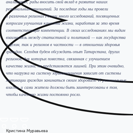
аналитики», рады вносить свой вклад в развитие наших
региональных отношений. За последние годы мы провели
в различных регионах России много исследований, посвященных
вопросам улучшения качества жизни, наработав за это время
соответствующие компетенции. В своих исследованиях мы видим
взаимосвязь между статистикой и политикой — как государства
в целом, так и регионов в частности — в отношении здоровья
граждан. Сегодня будем обсуждать опыт Татарстана, других
регионов, для которых повестка, связанная с улучшением
качества жизни, не представляется лишней. При этом очевидно,
что нагрузка на систему здравоохранения зависит от системы
мотивации граждан заниматься своим здоровьем. И региональные
власти, и сами жители должны быть заинтересованы в том,
чтобы качество жизни постоянно росло.
Кристина Муравьева