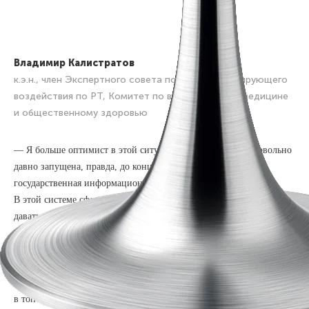
Владимир
Калистратов
к.э.н., член Экспертного совета по оценке регулирующего
воздействия по РТ, Комитет по внебюджетной медицине
и общественному здоровью
— Я больше оптимист в этой ситуации. Дело в том, что довольно
давно запущена, правда, до конца не сформирована, единая
государственная информационная система здравоохранения.
В этой системе сформировано, какие показатели и куда должны
давать медицинские организации вне зависимости от форм
собственности. Для того, чтобы эти данные были, должны быть
каналы сформированы. Они в техническом исполнении пока
не до конца сформированы, и дело не только в республике.
Буквально вчера появилась информация о том, что РФ вошла
в топ среди мировых лидеров по цифровизации государственной