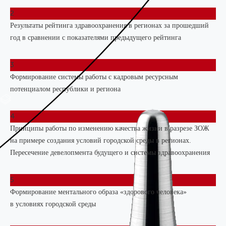
2
Результаты рейтинга здравоохранения в регионах за прошедший
год в сравнении с показателями предыдущего рейтинга
3
Формирование системы работы с кадровым ресурсным
ВСЕ СОВЕТЫ
потенциалом республики и региона
ЭКСПЕРТОВ
4
Принципы работы по изменению качества жизни в разрезе ЗОЖ
на примере создания условий городской среды в регионах.
Пересечение девелопмента будущего и системы здравоохранения
5
Формирование ментального образа «здорового человека»
в условиях городской среды