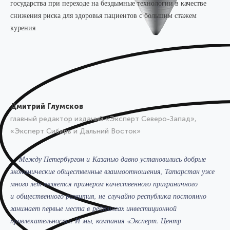
государства при переходе на бездымные технологии в качестве
снижения риска для здоровья пациентов с большим стажем
курения
Дмитрий Глумсков
главный редактор изданий «Эксперт Северо-Запад»,
«Эксперт Сибирь и Дальний Восток»
— Между Петербургом и Казанью давно установились добрые
экономические общественные взаимоотношения, Татарстан уже
много лет является примером качественного приграничного
и общественного развития, не случайно республика постоянно
занимает первые места в рейтингах инвестиционной
привлекательности. И мы, компания «Эксперт. Центр