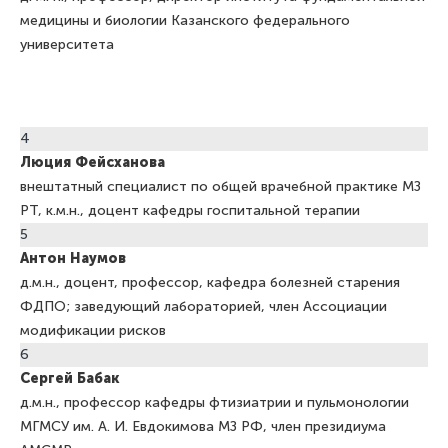
медицины и биологии Казанского федерального
университета
4
Люция
Фейсханова
внештатный специалист по общей врачебной практике МЗ
РТ, к.м.н., доцент кафедры госпитальной терапии
5
Антон
Наумов
д.м.н., доцент, профессор, кафедра болезней старения
ФДПО; заведующий лабораторией, член Ассоциации
модификации рисков
6
Сергей
Бабак
д.м.н., профессор кафедры фтизиатрии и пульмонологии
МГМСУ им. А. И. Евдокимова МЗ РФ, член президиума