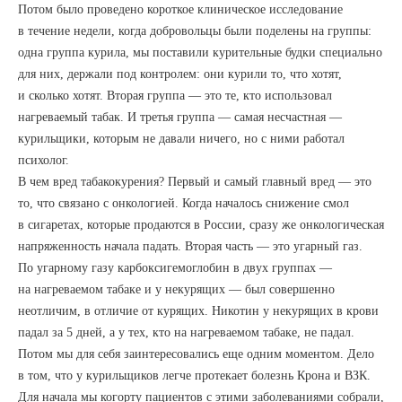
Потом было проведено короткое клиническое исследование
в течение недели, когда добровольцы были поделены на группы:
одна группа курила, мы поставили курительные будки специально
для них, держали под контролем: они курили то, что хотят,
и сколько хотят. Вторая группа — это те, кто использовал
нагреваемый табак. И третья группа — самая несчастная —
курильщики, которым не давали ничего, но с ними работал
психолог.
В чем вред табакокурения? Первый и самый главный вред — это
то, что связано с онкологией. Когда началось снижение смол
в сигаретах, которые продаются в России, сразу же онкологическая
напряженность начала падать. Вторая часть — это угарный газ.
По угарному газу карбоксигемоглобин в двух группах —
на нагреваемом табаке и у некурящих — был совершенно
неотличим, в отличие от курящих. Никотин у некурящих в крови
падал за 5 дней, а у тех, кто на нагреваемом табаке, не падал.
Потом мы для себя заинтересовались еще одним моментом. Дело
в том, что у курильщиков легче протекает болезнь Крона и ВЗК.
Для начала мы когорту пациентов с этими заболеваниями собрали,