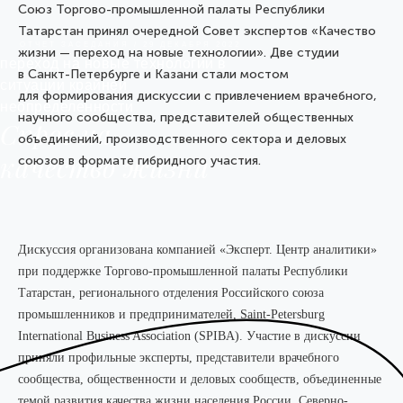
Cоюз Торгово-промышленной палаты Республики
Татарстан принял очередной Совет экспертов «Качество
ОТЧЕТ ЗАСЕДАНИЯ / 29 ДЕКАБРЯ 2022
жизни — переход на новые технологии». Две студии
переход на новые технологии в
в Санкт-Петербурге и Казани стали мостом
ситуации крайней
для формирования дискуссии с привлечением врачебного,
неопределенности
научного сообщества, представителей общественных
Спрос на
объединений, производственного сектора и деловых
качество жизни
союзов в формате гибридного участия.
Дискуссия организована компанией «Эксперт. Центр аналитики»
при поддержке Торгово-промышленной палаты Республики
Татарстан, регионального отделения Российского союза
промышленников и предпринимателей, Saint-Petersburg
International Business Association (SPIBA). Участие в дискуссии
приняли профильные эксперты, представители врачебного
сообщества, общественности и деловых сообществ, объединенные
темой развития качества жизни населения России, Северно-