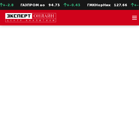
ГАЗПРОМ ао
94.73
+-0.43
ГМКНорНик
127.66
+-0.74