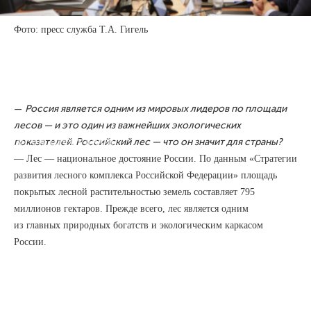
ЭКОЛОГИЧЕСКОЕ
Фото: пресс служба Т.А. Гигель
ВОСПИТАНИЕ
ЭКОЛОГИЯ / 22 МАЯ 2023
В Петербурге 25−26 мая прошёл
очередной Невский
международный экологический
—
Россия является одним из мировых лидеров по площади
форум.
лесов — и это один из важнейших экологических
Сергей Шестаков
показателей. Российский лес — что он значит для страны?
— Лес — национальное достояние России. По данным «Стратегии
развития лесного комплекса Российской Федерации» площадь
покрытых лесной растительностью земель составляет 795
миллионов гектаров. Прежде всего, лес является одним
из главных природных богатств и экологическим каркасом
России.