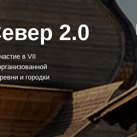
евер 2.0
астие в VII
организованной
ревни и городки