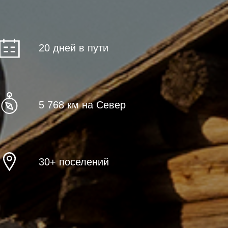
20 дней в пути
5 768 км на Север
30+ поселений