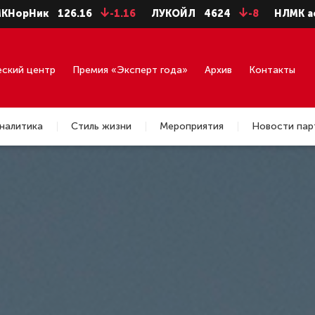
1.16
ЛУКОЙЛ
4624
-8
НЛМК ао
73.96
-0.46
Ро
еский центр
Премия «Эксперт года»
Архив
Контакты
налитика
Стиль жизни
Мероприятия
Новости пар