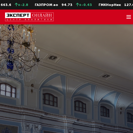
6
+-2.8
ГАЗПРОМ ао
94.73
+-0.43
ГМКНорНик
127.66