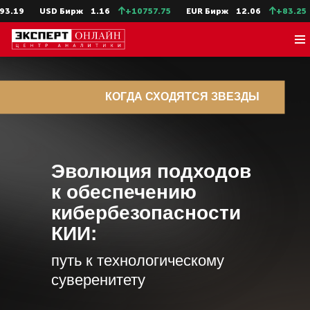
9
USD Бирж
1.16
+10757.75
EUR Бирж
12.06
+83.25
C
КОГДА СХОДЯТСЯ ЗВЕЗДЫ
Эволюция подходов
к обеспечению
кибербезопасности
КИИ:
путь к технологическому
суверенитету