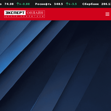
+-0.88
Роснефть
348.5
+-3.5
Сбербанк
286.13
+-1.