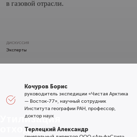
в газовой отрасли.
ДИСКУССИЯ
Эксперты
Кочуров Борис
руководитель экспедиции «Чистая Арктика
— Восток-77», научный сотрудник
Института географии РАН, профессор,
доктор наук
Утилизация
отходов
Терлецкий Александр
генеральный директор ООО «АльфаСтил»,