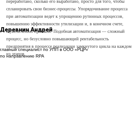
переработано, сколько его выработано, просто для того, чтобы
спланировать свои бизнес-процессы. Упорядочивание процесса
при автоматизации ведет к упрощению рутинных процессов,
повышению эффективности утилизации и, в конечном счете,
Деревнин Андрей
к увеличению прибыли. Подобная автоматизация — сложный
процесс, но безусловно повышающий рентабельность
предприятия в процессе реализации замкнутого цикла на каждом
главный специалист по УПП в ООО «РЦР»
из этапов.
по направлению RPA