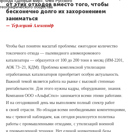
фонда «Добрый мир», член Русского
от этих отходов вместо того, чтобы
географического общества
бесконечно долго их захоронением
заниматься
— Терлецкий Александр
Чтобы был понятен масштаб проблемы: ежегодное количество
токсичного отхода — пылевидного алюмохромового
катализатора — образуется от 100 до 200 тонн в месяц (ИМ-2201,
АОК 73−21, КДМ). Проблема комплексной утилизации
отработанных катализаторов приобретает особую актуальность.
Важной темой является работа на рынке с высокой степенью
рентабельности. Для этого нужны кадры, оборудование, знания.
Компания ООО «АльфаСтил» занимается всеми этими работами.
И на сегодняшний день мы выполняем полный спектр работ
в своей отрасли. Но обладая всеми необходимыми компетенциями,
мы с тревогой наблюдаем, как сегодня реализуется политика
работы с промышленными отходами, с утилизаций военной
и промышленной техники. Нет единой нормативной базы,