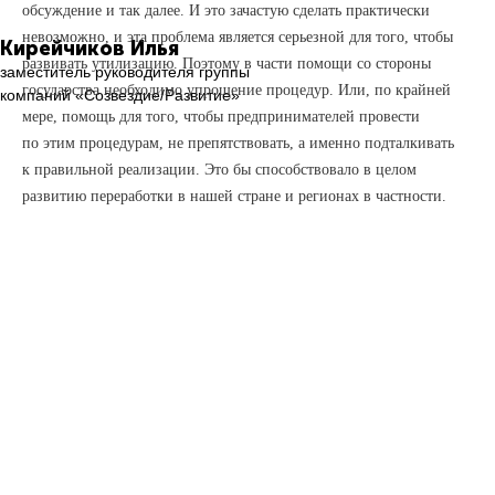
обсуждение и так далее. И это зачастую сделать практически
невозможно, и эта проблема является серьезной для того, чтобы
Кирейчиков Илья
развивать утилизацию. Поэтому в части помощи со стороны
заместитель руководителя группы
государства необходимо упрощение процедур. Или, по крайней
компаний «Созвездие/Развитие»
мере, помощь для того, чтобы предпринимателей провести
по этим процедурам, не препятствовать, а именно подталкивать
к правильной реализации. Это бы способствовало в целом
развитию переработки в нашей стране и регионах в частности.