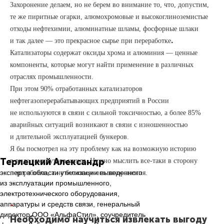
Захоронение делаем, но не берем во внимание то, что, допустим,
те же пиритные огарки, алюмохромовые и высокоглиноземистые
отходы нефтехимии, алюминатные шламы, фосфорные шлаки
.
и так далее — это прекрасное сырье при переработке
Катализаторы содержат оксиды хрома и алюминия — ценные
компоненты, которые могут найти применение в различных
отраслях промышленности.
При этом 90% отработанных катализаторов
нефтегазоперерабатывающих предприятий в России
не используются в связи с сильной токсичностью, а более 85%
аварийных ситуаций возникают в связи с изношенностью
и длительной эксплуатацией бункеров.
Я бы посмотрел на эту проблему как на возможную историю
Т
ерлецкий Александр
в виде замкнутого цикла. Нужно мыслить все-таки в сторону
эксперт в области утилизации выведенного
переработки, а не бесконечного захоронения.
из эксплуатации промышленного,
электротехнического оборудования,
аппаратуры и средств связи, генеральный
“
директор ООО «АльфаСтил», соучредитель
Необходимо научиться извлекать выгоду