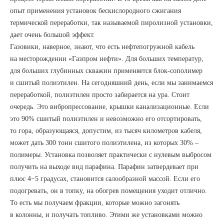
опыт применения установок бескислородного сжигания
термической переработки, так называемой пиролизной установки,
дает очень большой эффект.
Газовики, наверное, знают, что есть нефтепогружной кабель
на месторождении «Газпром нефти». Для больших температур,
для больших глубинных скважин применяется блок-сополимер
и сшитый полиэтилен. На сегодняшний день, если мы занимаемся
переработкой, полиэтилен просто забирается на ура. Стоит
очередь. Это вибропрессование, крышки канализационные. Если
это 90% сшитый полиэтилен и невозможно его отсортировать,
то гора, образующаяся, допустим, из тысяч километров кабеля,
может дать 300 тонн сшитого полиэтилена, из которых 30% –
полимеры. Установка позволяет практически с нулевым выбросом
получить на выходе вид парафина. Парафин затвердевает при
плюс 4−5 градусах, становится салообразной массой. Если его
подогревать, он в топку, на обогрев помещения уходит отлично.
То есть мы получаем фракции, которые можно загонять
в колонны, и получать топливо. Этими же установками можно