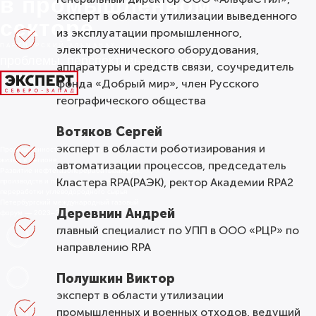
в промышленном
эксперт в области утилизации выведенного
секторе
из эксплуатации промышленного,
ПАРТНЕРСКИЙ АЛЬМАНАХ
электротехнического оборудования,
проблемы, перспективы, решения
аппаратуры и средств связи, соучредитель
фонда «Добрый мир», член Русского
географического общества
Вотяков Сергей
эксперт в области роботизирования и
Промышленность, инвестиции и качество
жизни в регионе
автоматизации процессов, председатель
Развитие нефтегазоперерабатывающих
Кластера RPA(РАЭК), ректор Академии RPA2
производств и перспективных технологий
переработки углеводородного сырья
Петербургский международный газовый
Деревнин Андрей
форум — 2023–2024: итоги, планы
главный специалист по УПП в ООО «РЦР» по
направлению RPA
Полушкин Виктор
эксперт в области утилизации
промышленных и военных отходов, ведущий