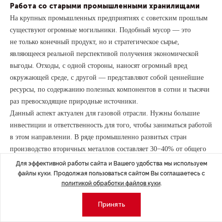
Работа со старыми промышленными хранилищами
На крупных промышленных предприятиях с советским прошлым
существуют огромные могильники. Подобный мусор — это
не только конечный продукт, но и стратегическое сырье,
являющееся реальной перспективой получения экономической
выгоды. Отходы, с одной стороны, наносят огромный вред
окружающей среде, с другой — представляют собой ценнейшие
ресурсы, по содержанию полезных компонентов в сотни и тысячи
раз превосходящие природные источники.
Данный аспект актуален для газовой отрасли. Нужны большие
инвестиции и ответственность для того, чтобы заниматься работой
в этом направлении. В ряде промышленно развитых стран
производство вторичных металлов составляет 30−40% от общего
объема металлургической промышленности. Существуют
Для эффективной работы сайта и Вашего удобства мы используем
технологии и методики обработки подобных отходов, но из-за
файлы куки. Продолжая пользоваться сайтом Вы соглашаетесь с
политикой обработки файлов куки
.
ряда проблем широкого распространения они не находят свое
отражение. Для организации работы по вскрытию подобных
Принять
промышленных могильников, извлечению, обработке
и утилизации вторичного сырья необходима муниципальная