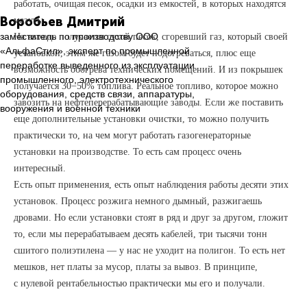
работать, очищая песок, осадки из емкостей, в которых находятся
Воробьев Дмитрий
мазуты.
заместитель по производству ООО
На выходе получается сухой песок, сгоревший газ, который своей
«АльфаСтил», эксперт по промышленной
установкой, этим же газом будет подогреваться, плюс еще
переработке выведенного из эксплуатации
возможность обогрева технических помещений. И из покрышек
промышленного, электротехнического
получается 30−50% топлива. Реальное топливо, которое можно
оборудования, средств связи, аппаратуры,
завозить на нефтеперерабатывающие заводы. Если же поставить
вооружения и военной техники
еще дополнительные установки очистки, то можно получить
практически то, на чем могут работать газогенераторные
установки на производстве. То есть сам процесс очень
интересный.
Есть опыт применения, есть опыт наблюдения работы десяти этих
установок. Процесс розжига немного дымный, разжигаешь
дровами. Но если установки стоят в ряд и друг за другом, гложит
то, если мы перерабатываем десять кабелей, три тысячи тонн
сшитого полиэтилена — у нас не уходит на полигон. То есть нет
мешков, нет платы за мусор, платы за вывоз. В принципе,
с нулевой рентабельностью практически мы его и получали.