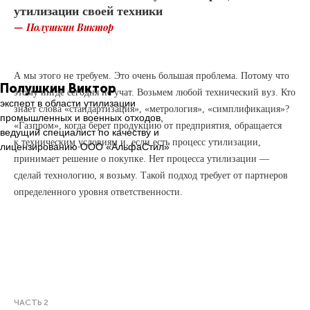
утилизации своей техники
— Полушкин Виктор
А мы этого не требуем. Это очень большая проблема. Потому что
П
олушкин Виктор
этому нигде сегодня не учат. Возьмем любой технический вуз. Кто
эксперт в области утилизации
знает слова «стандартизация», «метрология», «симплификация»?
промышленных и военных отходов,
«Газпром», когда берет продукцию от предприятия, обращается
ведущий специалист по качеству и
к техническим условиям и, если есть процесс утилизации,
лицензированию ООО «АльфаСтил»
принимает решение о покупке. Нет процесса утилизации —
сделай технологию, я возьму. Такой подход требует от партнеров
определенного уровня ответственности.
ЧАСТЬ 2