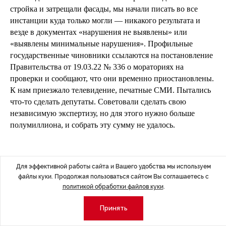
стройка и затрещали фасады, мы начали писать во все
инстанции куда только могли — никакого результата и
везде в документах «нарушения не выявлены» или
«выявлены минимальные нарушения». Профильные
государственные чиновники ссылаются на постановление
Правительства от 19.03.22 № 336 о мораториях на
проверки и сообщают, что они временно приостановлены.
К нам приезжало телевидение, печатные СМИ. Пытались
что-то сделать депутаты. Советовали сделать свою
независимую экспертизу, но для этого нужно больше
полумиллиона, и собрать эту сумму не удалось.
Для эффективной работы сайта и Вашего удобства мы используем
На фото: проект парадной (ремонт, который обещали) – слева,
файлы куки. Продолжая пользоваться сайтом Вы соглашаетесь с
текущее состояние (ремонт, который сделали) – справа
политикой обработки файлов куки
.
В доме всего 35 квартир, из них первым инвестором были
Принять
выкуплены пять квартир, а потом при смене застройщика
этот процесс расселения остановился. В результате нам