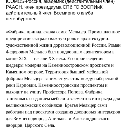
ICOMOS-Россия, академик (действительный член)
РААСН, член президиума СПб ГО ВООПИиК,
действительный член Всемирного клуба
петербуржцев
«Фабрика принадлежала семье Мельцер. Промышленное
предприятие сыграло важную роль в архитектурно-
художественной жизни дореволюционной России. Роман
Федорович Мельцер был придворным архитектором в
конце XIX — начале XX века. Его произведения —
шедевры модерна на Каменноостровском проспекте и
Каменном острове. Территория бывшей мебельной
фабрики Мельцера занимает участок между набережной
реки Карповки, Каменноостровским проспектом и
выходит на улицу Профессора Попова. Фабрика
занималась созданием мебели и элементов интерьера для
великокняжеских особняков. Братья Мельцер сами
работали над проектами создания дворцовых интерьеров
для Зимнего дворца, Аничкова и Александровского
дворцов, Царского Села.