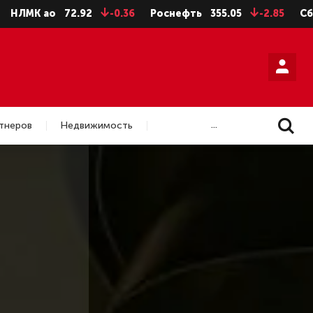
72.92
-0.36
Роснефть
355.05
-2.85
Сбербанк
282
...
тнеров
Недвижимость