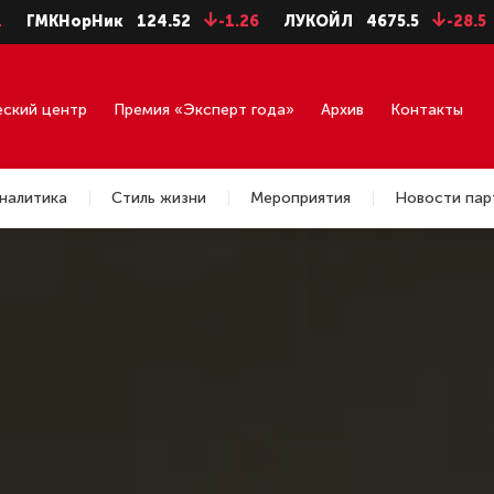
Ник
124.52
-1.26
ЛУКОЙЛ
4675.5
-28.5
НЛМК ао
еский центр
Премия «Эксперт года»
Архив
Контакты
налитика
Стиль жизни
Мероприятия
Новости пар