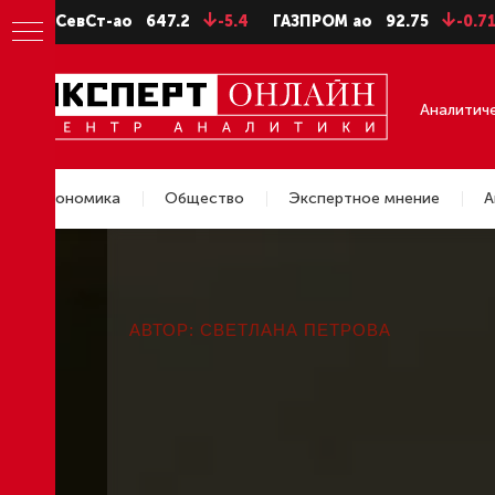
т-ао
647.2
-5.4
ГАЗПРОМ ао
92.75
-0.71
ГМКНор
Аналитич
Экономика
Общество
Экспертное мнение
А
Новости
АВТОР: СВЕТЛАНА ПЕТРОВА