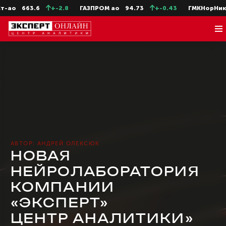
3.6
+-2.8
ГАЗПРОМ ао
94.73
+-0.43
ГМКНорНик
127.66
АВТОР: АНДРЕЙ ОЛЕКСЮК
НОВАЯ
НЕЙРОЛАБОРАТОРИЯ
КОМПАНИИ
«ЭКСПЕРТ»
ЦЕНТР АНАЛИТИКИ»
В КИТАЕ
Памяти д. ф. н., профессора, члена-
корреспондента РАЕН Валерия Таказова
посвящается
«Эксперт» всегда был новатором
на рынке медиаменеджмента, а «Эксперт-
Северо-Запад» и «Эксперт» Центр