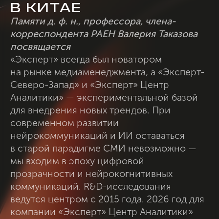
Аналитики» — экспериментальной базой
для внедрения новых трендов. При
современном развитии
нейрокоммуникаций и ИИ оставаться
в старой парадигме СМИ невозможно —
мы входим в эпоху цифровой
прозрачности и нейрокогнитивных
коммуникаций. R&D-исследования
ведутся центром с 2015 года. 2026 год для
компании «Эксперт» Центр Аналитики»
ознаменовался выходом
на международный рынок в части
исследований «мозг-компьютер»
и развития коммуникаций. В этом году
на ПМЭФ мы рады заявить об открытии
собственной лаборатории
по исследованию возможностей мозга
и робототехники в Китае.