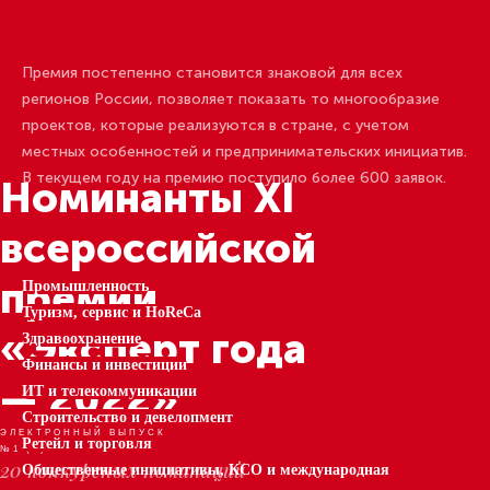
Премия постепенно становится знаковой для всех
регионов России, позволяет показать то многообразие
проектов, которые реализуются в стране, с учетом
местных особенностей и предпринимательских инициатив.
В текущем году на премию поступило более 600 заявок.
Номинанты XI
всероссийской
премии
Промышленность
Туризм, сервис и HoReCa
«Эксперт года
Здравоохранение
Финансы и инвестиции
— 2022»
ИТ и телекоммуникации
Строительство и девелопмент
ЭЛЕКТРОННЫЙ ВЫПУСК
Ретейл и торговля
№1 (5) АВГУСТ 2022
20 конкурсных номинаций
Общественные инициативы, КСО и международная