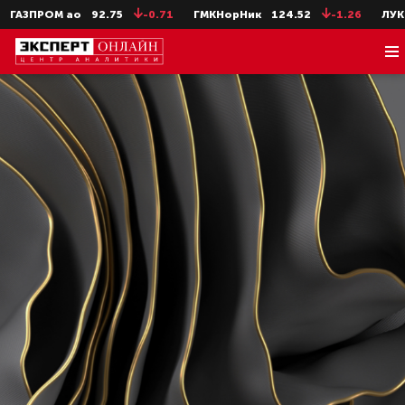
ОМ ао
92.75
-0.71
ГМКНорНик
124.52
-1.26
ЛУКОЙЛ
4