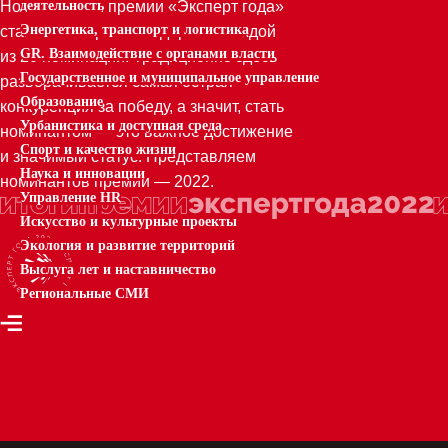
Номинантами премии «Эксперт года»
деятельность
Энергетика, транспорт и логистика
становится тройка лидеров в каждой
GR. Взаимодействие с органами власти
из 20 номинаций. Традиционно здесь
Государственное и муниципальное управление
разворачивается самая острая
Образование
конкуренция за победу, а значит, стать
Урбанистика и доступная среда
номинантом — это важное достижение
Спорт и качество жизни
и значимый статус. Представляем
Наука и инновации
номинантов премии — 2022.
Управление HR
Искусство и культурные проекты
Экология и развитие территорий
Выслуга лет и наставничество
Региональные СМИ