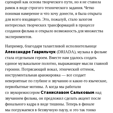
сценарий как основа творческого пути, но я не ставила
рамок в виде строгого технического задания. Четко
понимая намерение и что хочу донести, я была открыта
для всего входящего. Это, пожалуй, стало залогом
интересных творческих трансформаций в процессе
создания фильма и открыло возможность для множества
экспериментов.
Например, благодаря талантливой исполнительнице
Александре
Гаврильчук
(DRIADA), музыка в фильме
стала отдельным героем. Вместе нам удалось создать
единое музыкальное полотно, выражающее мысли главной
героини. Потрясающий вокал, этнический оттенок,
инструментальная аранжировка — все создает
невероятные по глубине и звучанию и какие-то языческие,
первобытные мотивы. А когда мы работали
Станиславом
Сальковым
со звукорежиссером
над
звучанием фильма, он предложил сделать акцент после
финального кадра в виде тишины. Теперь в финале
мы погружаемся в беззвучную паузу, и это так тонко