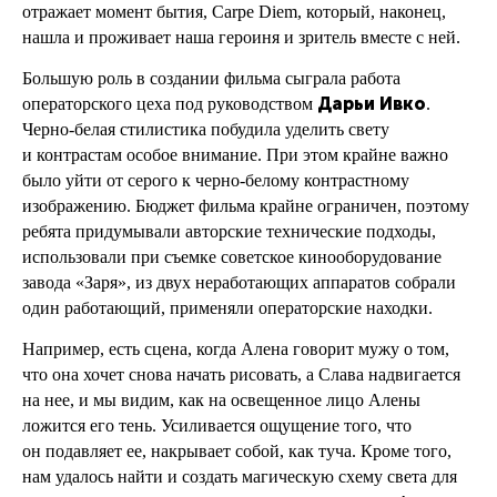
отражает момент бытия, Carpe Diem, который, наконец,
нашла и проживает наша героиня и зритель вместе с ней.
Большую роль в создании фильма сыграла работа
Дарьи
Ивко
операторского цеха под руководством
.
Черно-белая стилистика побудила уделить свету
и контрастам особое внимание. При этом крайне важно
было уйти от серого к черно-белому контрастному
изображению. Бюджет фильма крайне ограничен, поэтому
ребята придумывали авторские технические подходы,
использовали при съемке советское кинооборудование
завода «Заря», из двух неработающих аппаратов собрали
один работающий, применяли операторские находки.
Например, есть сцена, когда Алена говорит мужу о том,
что она хочет снова начать рисовать, а Слава надвигается
на нее, и мы видим, как на освещенное лицо Алены
ложится его тень. Усиливается ощущение того, что
он подавляет ее, накрывает собой, как туча. Кроме того,
нам удалось найти и создать магическую схему света для