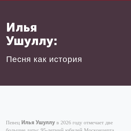
Илья
Ушуллу:
Песня как история
Илья Ушуллу
Певец
в 2026 году отмечает две
большие даты: 95-летний юбилей Москонцерта