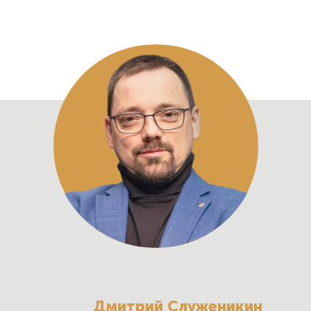
Дмитрий Служеникин