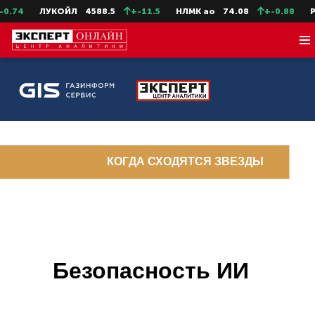
4
ЛУКОЙЛ
4588.5
+-11.5
НЛМК ао
74.08
+-0.88
Росн
КОГДА СХОДЯТСЯ ЗВЕЗДЫ
Безопасность ИИ