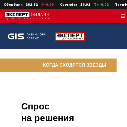
ербанк
282.82
-0.29
Сургнфгз
16.92
+-0.02
Татнфт 3а
КОГДА СХОДЯТСЯ ЗВЕЗДЫ
Спрос
на решения