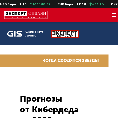
USD Бирж
1.15
+11100.87
EUR Бирж
12.18
+83.13
CNY
КОГДА СХОДЯТСЯ ЗВЕЗДЫ
Прогнозы
от Кибердеда