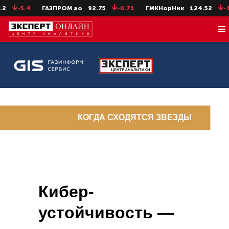
-5.4
ГАЗПРОМ ао
92.75
-0.71
ГМКНорНик
124.52
-1.26
КОГДА СХОДЯТСЯ ЗВЕЗДЫ
Кибер-
устойчивость —