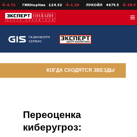
0.71
ГМКНорНик
124.52
-1.26
ЛУКОЙЛ
4675.5
-28.5
Н
КОГДА СХОДЯТСЯ ЗВЕЗДЫ
Переоценка
киберугроз: