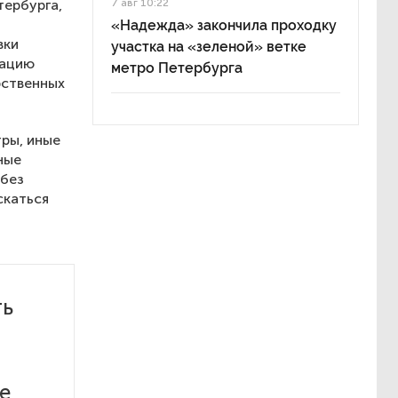
тербурга,
7 авг 10:22
«Надежда» закончила проходку
вки
участка на «зеленой» ветке
зацию
метро Петербурга
рственных
ры, иные
ные
 без
скаться
ть
е