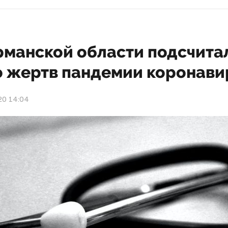
рманской области подсчита
о жертв пандемии коронави
20 14:04