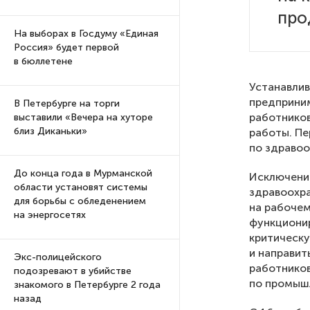
про
На выборах в Госдуму «Единая
Россия» будет первой
в бюллетене
Устанавлив
предприним
В Петербурге на торги
работников
выставили «Вечера на хуторе
близ Диканьки»
работы. Пе
по здравоо
До конца года в Мурманской
Исключение
области установят системы
здравоохра
для борьбы с обледенением
на рабочем
на энергосетях
функциони
критическу
и направи
Экс-полицейского
работников
подозревают в убийстве
по промышл
знакомого в Петербурге 2 года
назад