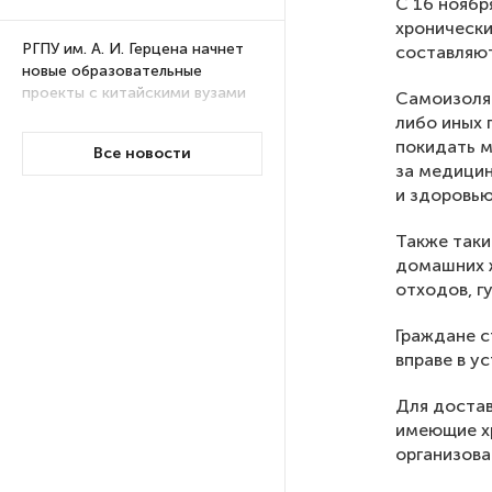
С 16 ноябр
хронически
РГПУ им. А. И. Герцена начнет
составляют
новые образовательные
проекты с китайскими вузами
Самоизоляц
либо иных 
покидать м
Все новости
В Петербурге поймали
за медицин
молодого администратора
и здоровью
колл-центра мошенников
Также таки
домашних 
Петербургские метростроевцы
отходов, г
оценили идею строительства
лифта на станции
Граждане с
«Театральная»
вправе в у
Поступило предложение
Для достав
по пятницам освобождать
имеющие хр
от работы одиноких россиянок
организова
старше 28 лет