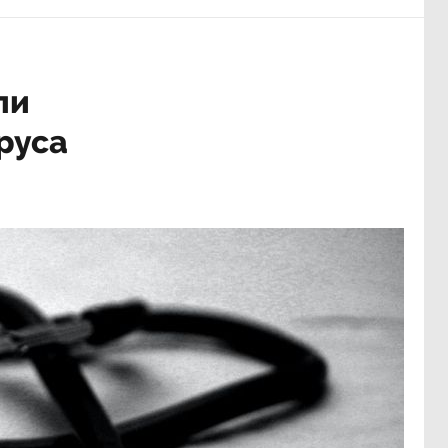
ли
руса