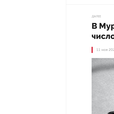
После атаки ВСУ в Самарской
области склад Wildberries почти
ДАЛЕЕ
полностью сгорел
В Му
числ
На заправках «Газпромнефти»
в Петербурге и Ленобласти
больше нет лимитов на топливо
11 ноя 20
По решению Путина в России
будут мониторить цены
на продукты
Власти Петербурга заявили
о «скоординированных атаках»
на аккаунты депутатов
Стала известна программа