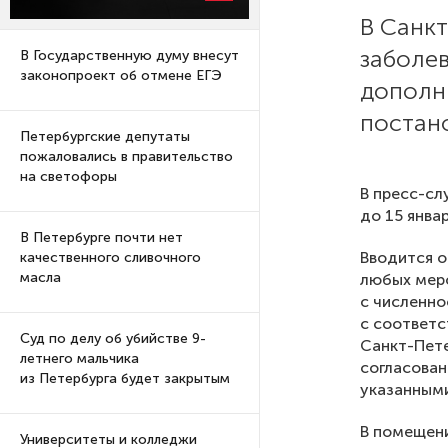
В Санкт
заболе
В Государственную думу внесут
законопроект об отмене ЕГЭ
дополн
постан
Петербургские депутаты
пожаловались в правительство
на светофоры
В пресс-сл
до 15 январ
В Петербурге почти нет
Вводится о
качественного сливочного
масла
любых меро
с численно
с соответ
Суд по делу об убийстве 9-
Санкт-Пете
летнего мальчика
согласован
из Петербурга будет закрытым
указанными
В помещени
Университеты и колледжи