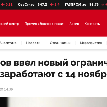
СевСт-ао
647.2
-5.4
ГАЗПРОМ ао
92.75
-0.71
еский центр
Премия «Эксперт года»
Архив
Контакты
Аналитика
Новости
Стиль жизни
Мероприятия
ов ввел новый ограни
заработают с 14 ноябр
20 14:39