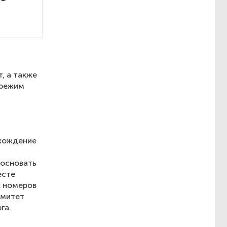
, а также
 режим
ахождение
босновать
есте
х номеров
омитет
га.