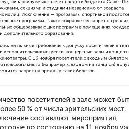
слуг, финансируемых за счет средств бюджета Санкт-Пе
ружками, секциями и студиями независимо от возраста
х их лиц. Исключение — программы спортивной подгото
тельные программы. Также сохраняется запрет на реали
льных общеразвивающих программ в помещениях госуда
й дополнительного образования.
ополнительные требования к допуску посетителей в теат
и исполнительских искусств, концертные залы и концерт
кинотеатры. С 16 ноября посетители с входным билетом
рительского места (например, с входом на танцпол) допу
Вводится запрет на продажу таких билетов.
ичество посетителей в зале может бы
более 50 % от числа зрительских мест.
лючение составляют мероприятия,
которые по состоянию на 11 ноября уж