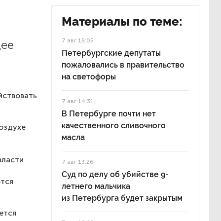
Материалы по теме:
7 авг 15:05
щее
Петербургские депутаты
пожаловались в правительство
на светофоры
йствовать
7 авг 14:31
В Петербурге почти нет
качественного сливочного
воздухе
масла
власти
7 авг 13:26
Суд по делу об убийстве 9-
ются
летнего мальчика
из Петербурга будет закрытым
ется