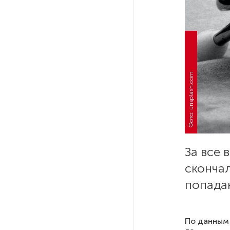
празднования 105-летия
Республики Коми
Путин провел совещание
с руководством
Минобороны РФ: главные
Фото: unsplash.com
заявления президента
В Мурманской области создали
приложение для фиксации
инвазионных растений
За все
Петербуржца будут судить
скончал
за попытку вынести
попадаю
из магазина 47 плиток
шоколада
По данным 
В Петербурге осудили