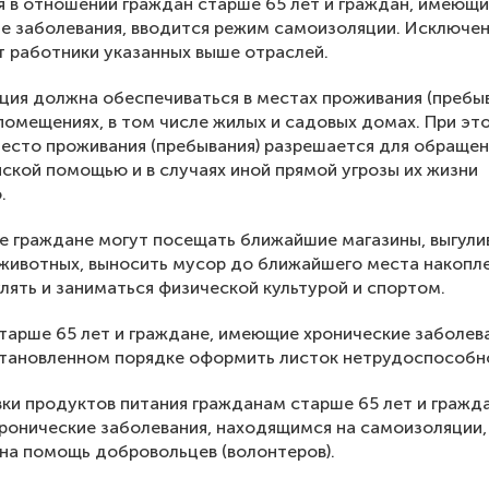
я в отношении граждан старше 65 лет и граждан, имеющи
е заболевания, вводится режим самоизоляции. Исключе
 работники указанных выше отраслей.
ия должна обеспечиваться в местах проживания (пребыв
помещениях, в том числе жилых и садовых домах. При эт
есто проживания (пребывания) разрешается для обращен
ской помощью и в случаях иной прямой угрозы их жизни
.
е граждане могут посещать ближайшие магазины, выгули
животных, выносить мусор до ближайшего места накопл
улять и заниматься физической культурой и спортом.
тарше 65 лет и граждане, имеющие хронические заболева
становленном порядке оформить листок нетрудоспособн
ки продуктов питания гражданам старше 65 лет и гражд
онические заболевания, находящимся на самоизоляции,
на помощь добровольцев (волонтеров).