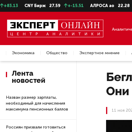
3
CNY Бирж
27.59
+-15.51
АЛРОСА ао
22.28
-0.31
Аналитич
Экономика
Общество
Экспертное мнение
Недвижимость
Лента
Бегл
новостей
Они 
Назван размер зарплаты,
необходимый для начисления
максимума пенсионных баллов
11 ноя 20
Россиян призвали готовиться