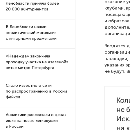
оказание у
Ленобласти приняли более
клубами, к
20 000 абитуриентов
посещающи
и образова
дополните
В Ленобласти нашли
неолитический могильник
организаци
с янтарными предметами
Вводятся д
организаци
«Надежда» закончила
площадки, 
проходку участка на «зеленой»
указания з
ветке метро Петербурга
не будут. 
Стало известно о сети
по распространению в России
фейков
Кол
не 
Аналитики рассказали о ценах
Иск
июля на новые легковушки
на 
в России