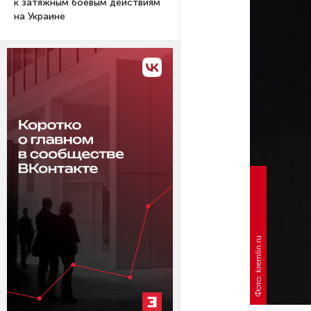
к затяжным боевым действиям
на Украине
Фото: kremlin.ru