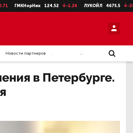
ГМКНорНик
124.52
-1.26
ЛУКОЙЛ
4675.5
-28.5
Н
...
Новости партнеров
чения в Петербурге.
я