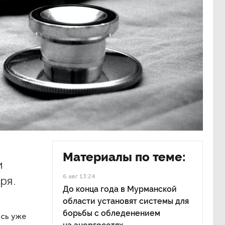
Материалы по теме:
и
6 авг 13:24
ря.
До конца года в Мурманской
области установят системы для
борьбы с обледенением
ись уже