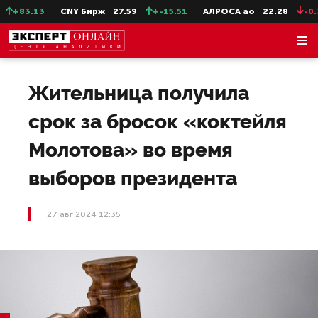
+83.13
CNY Бирж
27.59
+-15.51
АЛРОСА ао
22.28
-0.31
Жительница получила
срок за бросок «коктейля
Молотова» во время
выборов президента
27 авг 2024 12:35