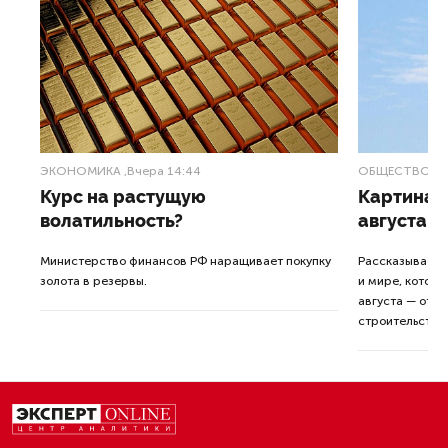
ЭКОНОМИКА
,Вчера 14:44
ОБЩЕСТВО
,В
Курс на растущую
Картина н
волатильность?
августа
ные
Министерство финансов РФ наращивает покупку
Рассказываем 
золота в резервы.
и мире, которы
августа — от т
строительства 