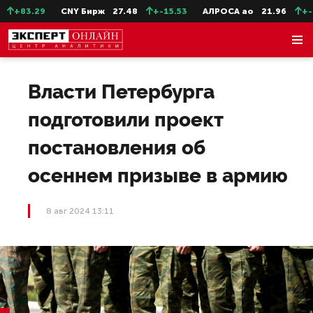
+83.29
CNY Бирж
27.48
+-15.53
АЛРОСА ао
21.96
+-0.
Власти Петербурга
подготовили проект
постановления об
осеннем призыве в армию
8 авг 2024 13:11