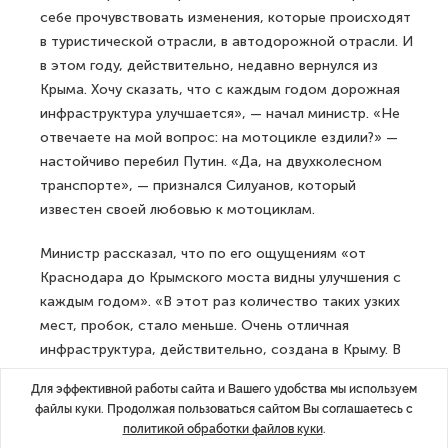
себе прочувствовать изменения, которые происходят
в туристической отрасли, в автодорожной отрасли. И
в этом году, действительно, недавно вернулся из
Крыма. Хочу сказать, что с каждым годом дорожная
инфраструктура улучшается», — начал министр. «Не
отвечаете на мой вопрос: на мотоцикле ездили?» —
настойчиво перебил Путин. «Да, на двухколесном
транспорте», — признался Силуанов, который
известен своей любовью к мотоциклам.
Министр рассказал, что по его ощущениям «от
Краснодара до Крымского моста видны улучшения с
каждым годом». «В этот раз количество таких узких
мест, пробок, стало меньше. Очень отличная
инфраструктура, действительно, создана в Крыму. В
Тавриде появились новые заправки. От Симферополя
Для эффективной работы сайта и Вашего удобства мы используем
до Севастополя — прекрасные развязки. Поэтому сам
файлы куки. Продолжая пользоваться сайтом Вы соглашаетесь с
на себе прочувствовал увеличение количества
политикой обработки файлов куки
.
автомобилей, которые едут в сторону юга. Это и