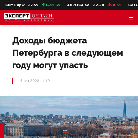
CNY Бирж
27.59
+-15.35
АЛРОСА ао
22.28
-0.31
СевСт-
Доходы бюджета
Петербурга в следующем
году могут упасть
5 окт 2022 11:19