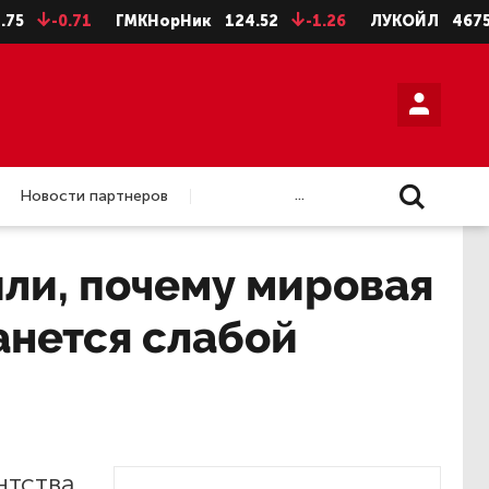
-0.71
ГМКНорНик
124.52
-1.26
ЛУКОЙЛ
4675.5
...
Новости партнеров
ли, почему мировая
анется слабой
нтства