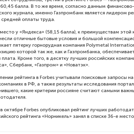
60,45 балла. В то же время, согласно данным финансово
кого журнала, именно Газпромбанк является лидером ре
 средней оплаты труда.
место у «Яндекса» (58,15 балла), к преимуществам этой
тнесли отличные бытовые условия и большой компенсаци
ыкает пятерку горнорудная компания Polymetal Internation
зицию которой так же, как и Газпромбанка, обеспечивае
 плата. Кроме того, в десятку лучших российских компа
са», Сбербанк, «Газпром» и «Новатэк».
лении рейтинга в Forbes учитывали поисковые запросы на
компаниях в РФ, а также результаты исследования портала
нившего, какие критерии россияне считают самыми важн
ботодателя.
в октябре Forbes опубликовал рейтинг лучших работодат
ийского рейтинга «Норникель» занял в списке 36-е место