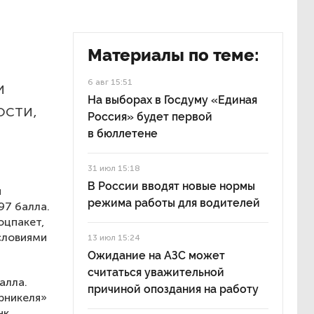
Материалы по теме:
6 авг 15:51
и
На выборах в Госдуму «Единая
ости,
Россия» будет первой
в бюллетене
31 июл 15:18
В России вводят новые нормы
н
режима работы для водителей
97 балла.
оцпакет,
словиями
13 июл 15:24
Ожидание на АЗС может
считаться уважительной
алла.
причиной опоздания на работу
рникеля»
нк,