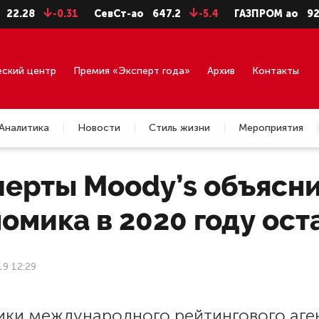
28
-0.31
СевСт-ао
647.2
-5.4
ГАЗПРОМ ао
92.75
еский центр
Премия «Эксперт года»
Архив
Контакты
Аналитика
Новости
Стиль жизни
Мероприятия
перты Moody’s объясни
омика в 2020 году ост
19 12:29
ики международного рейтингового аге