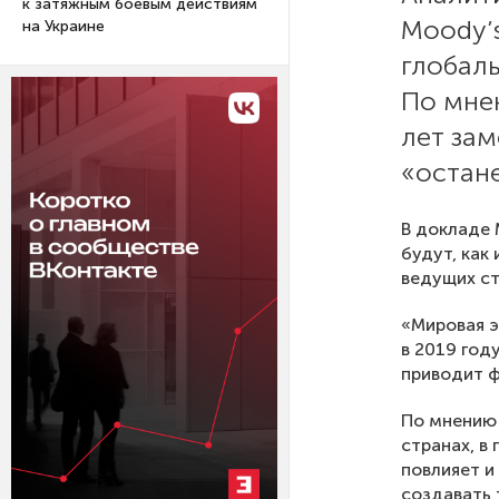
к затяжным боевым действиям
Moody’
на Украине
глобаль
По мнен
лет за
«остане
В докладе 
будут, как
ведущих ст
«Мировая э
в 2019 год
приводит ф
По мнению 
странах, в
повлияет и
создавать 