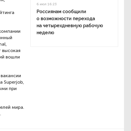
6 июл 16:23
-
Россиянам сообщили
йтинга
о возможности перехода
на четырехдневную рабочую
 компании
неделю
онный
al,
т высокая
ний вошли
 вакансии
 Superjob,
ыми при
елей мира.
.