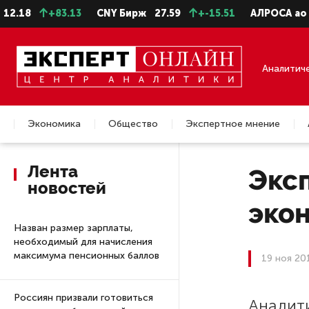
18
+83.13
CNY Бирж
27.59
+-15.51
АЛРОСА ао
22.
Аналитич
Экономика
Общество
Экспертное мнение
Недвижимость
Лента
Экс
новостей
экон
Назван размер зарплаты,
необходимый для начисления
максимума пенсионных баллов
19 ноя 20
Россиян призвали готовиться
Аналит