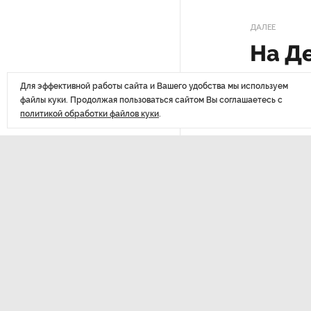
ДАЛЕЕ
РГПУ им. А. И. Герцена начнет
новые образовательные
На Д
проекты с китайскими вузами
Пете
Для эффективной работы сайта и Вашего удобства мы используем
В Петербурге поймали
файлы куки. Продолжая пользоваться сайтом Вы соглашаетесь с
подп
молодого администратора
политикой обработки файлов куки
.
колл-центра мошенников
Петербургские метростроевцы
оценили идею строительства
Последние
лифта на станции
материалы
«Театральная»
Поступило предложение
по пятницам освобождать
от работы одиноких россиянок
старше 28 лет