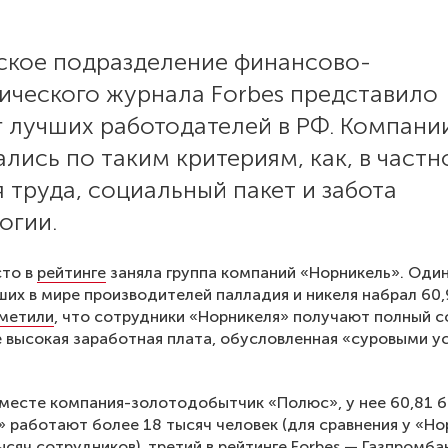
ское подразделение финансово-
ического журнала Forbes представило
г лучших работодателей в РФ. Компани
лись по таким критериям, как, в частн
 труда, социальный пакет и забота
огии.
сто в
рейтинге
заняла группа компаний «Норникель». Оди
ших в мире производителей палладия и никеля набрал 60,
метили
, что сотрудники «Норникеля» получают полный с
е высокая заработная плата, обусловленная «суровыми у
месте компания-золотодобытчик «Полюс», у нее 60,81 б
 работают более 18 тысяч человек (для сравнения у «Но
ысяч сотрудников), третий в рейтинге Forbes — Газпромба