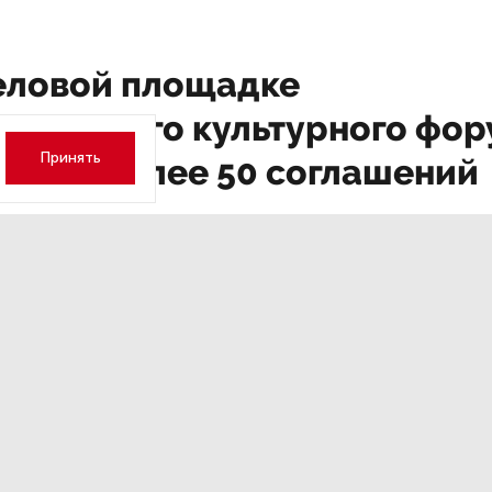
еловой площадке
рбургского культурного фо
Принять
исали более 50 соглашений