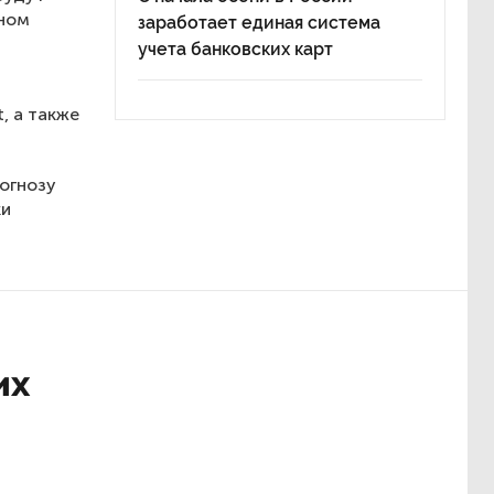
дном
заработает единая система
учета банковских карт
, а также
рогнозу
ки
их