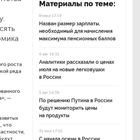
Материалы по теме:
Вчера 17:19
у.
Назван размер зарплаты,
сять
необходимый для начисления
омика
максимума пенсионных баллов
6 авг 16:31
Аналитики рассказали о ценах
ого роста
июля на новые легковушки
икой ряда
в России
ованного
5 авг 14:38
а», —
По решению Путина в России
будут мониторить цены
на продукты
азвитых
, что
частности,
31 июл 17:01
будут
С начала осени в России