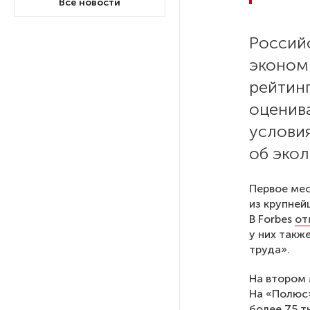
Все новости
Ленобласти приняли более
20 000 абитуриентов
Россий
эконом
В Ленобласти нашли
неолитический могильник
рейтин
с янтарными предметами
оценива
условия
«Надежда» закончила
проходку участка на «зеленой»
об экол
ветке метро Петербурга
Первое ме
из крупней
Стало известно о сети
по распространению в России
В Forbes
от
фейков
у них такж
труда».
Аналитики рассказали о ценах
На втором 
июля на новые легковушки
На «Полюс»
в России
более 75 т