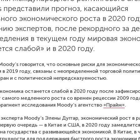
s представили прогноз, касающийся
ного экономического роста в 2020 год
ию экспертов, после рекордного за де
медления в текущем году мировая экон
тся слабой» и в 2020 году.
Moody’s говорится, что основные риски для экономическ
 и в 2019 году, связаны с неопределенной торговой полит
ран и с политической непредсказуемостью.
кономика останется слабой в 2020 году после зафиксир
у самого медленного роста со времен рецессии 2009 год
рагмент исследования Moody’s агентство
«Прайм»
.
эксперта Moody’s Элены Дуггар, экономический рост в р
 первую очередь — в Китае и США, в 2020 году замедлится
 на государства с развивающейся экономикой. В Китае, в 
трудности для поддержания быстрого роста экономики 