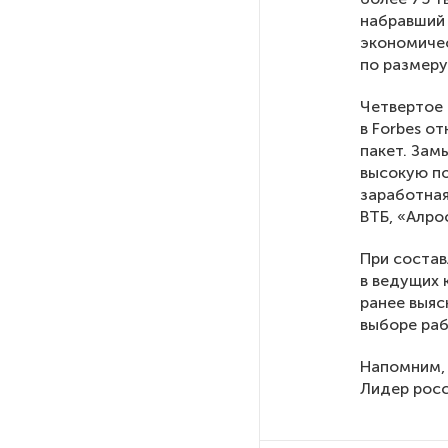
набравший 
экономичес
На выборах в Госдуму «Единая
по размеру
Россия» будет первой
в бюллетене
Четвертое 
в Forbes о
пакет. Зам
В Петербурге на торги
выставили «Вечера на хуторе
высокую по
близ Диканьки»
заработная
ВТБ, «Алро
До конца года в Мурманской
При состав
области установят системы
в ведущих 
для борьбы с обледенением
ранее выяс
на энергосетях
выборе ра
Напомним, 
Экс-полицейского
Лидер росс
подозревают в убийстве
знакомого в Петербурге 2 года
назад