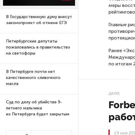
меры восст
рейтингово
В Государственную думу внесут
законопроект об отмене ЕГЭ
Главные ри
противореч
протекцио
Петербургские депутаты
пожаловались в правительство
Ранее «Экс
на светофоры
Междунаро
по итогам 
В Петербурге почти нет
качественного сливочного
масла
ДАЛЕЕ
Forbe
Суд по делу об убийстве 9-
летнего мальчика
рабо
из Петербурга будет закрытым
Университеты и колледжи
19 ноя 20