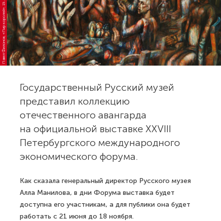
а
в
е
л
Ф
и
л
о
н
о
в,
«
П
и
р
к
о
р
о
л
е
й
»,
1
1
3
П
г.
9
Государственный Русский музей
представил коллекцию
отечественного авангарда
на официальной выставке XXVIII
Петербургского международного
экономического форума.
Как сказала генеральный директор Русского музея
Алла Манилова, в дни Форума выставка будет
доступна его участникам, а для публики она будет
работать с 21 июня до 18 ноября.