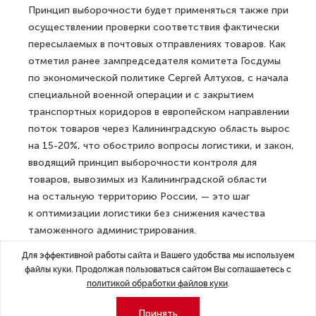
Принцип выборочности будет применяться также при
осуществлении проверки соответствия фактически
пересылаемых в почтовых отправлениях товаров. Как
отметил ранее зампредседателя комитета Госдумы
по экономической политике Сергей Алтухов, с начала
специальной военной операции и с закрытием
транспортных коридоров в европейском направлении
поток товаров через Калининградскую область вырос
на 15-20%, что обострило вопросы логистики, и закон,
вводящий принцип выборочности контроля для
товаров, вывозимых из Калининградской области
на остальную территорию России, — это шаг
к оптимизации логистики без снижения качества
таможенного администрирования.
Для эффективной работы сайта и Вашего удобства мы используем
Кроме этого, на три года (до 30 июня 2028 года)
файлы куки. Продолжая пользоваться сайтом Вы соглашаетесь с
продлевается срок проведения на территории
политикой обработки файлов куки
.
Калининградской области эксперимента по созданию
условий для упорядоченной электронной торговли
Принять