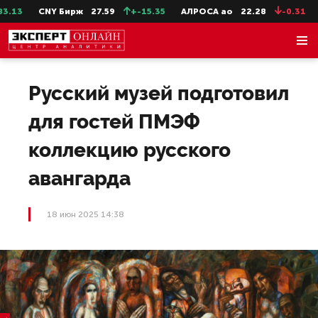
13
CNY Бирж
27.59
+-15.35
АЛРОСА ао
22.28
-0.31
Се
Русский музей подготовил
для гостей ПМЭФ
коллекцию русского
авангарда
18 июн 2025 14:38