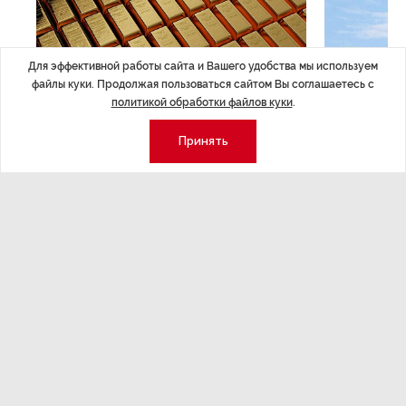
Для эффективной работы сайта и Вашего удобства мы используем
файлы куки. Продолжая пользоваться сайтом Вы соглашаетесь с
политикой обработки файлов куки
.
ЭКОНОМИКА
,Вчера 14:44
ОБЩЕСТВО
,В
Курс на растущую
Картина н
Принять
волатильность?
августа
ные
Министерство финансов РФ наращивает покупку
Рассказываем 
золота в резервы.
и мире, которы
августа — от т
строительства 
Экономика
Стиль жизни