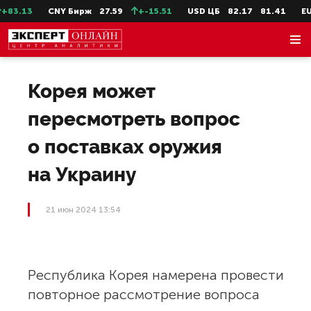
3.13
CNY Бирж
27.59
+-15.51
USD ЦБ
82.17
81.41
EUR 
Корея может
пересмотреть вопрос
о поставках оружия
на Украину
21 июн 2024 13:54
Республика Корея намерена провести
повторное рассмотрение вопроса