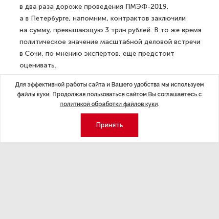
в два раза дороже проведения ПМЭФ-2019,
а в Петербурге, напомним, контрактов заключили
на сумму, превышающую 3 трлн рублей. В то же время
политическое значение масштабной деловой встречи
в Сочи, по мнению экспертов, еще предстоит
оценивать.
Для эффективной работы сайта и Вашего удобства мы используем
Примечательно, что президент Владимир Путин,
файлы куки. Продолжая пользоваться сайтом Вы соглашаетесь с
выступая на саммите «Россия — Африка», особо
политикой обработки файлов куки
.
отметил, что, в отличие от Советского союза,
РФ не рассматривает сотрудничество
Принять
с африканскими странами как инструмент
геополитической борьбы, а видит в основе отношений
с партнерами из Африки общие ценности —
справедливость, равенство и уважение прав народ
на самоидентификацию.
Ранее «Эксперт Online Северо-Запад»
писал
о том,
что во время саммита президент РФ рассказал о роли