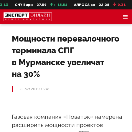
13
CNY Бирж
27.59
+-15.51
АЛРОСА ао
22.28
-0.31
Се
Мощности перевалочного
терминала СПГ
в Мурманске увеличат
на 30%
25 окт 2019 15:41
Газовая компания «Новатэк» намерена
расширить мощности проектов