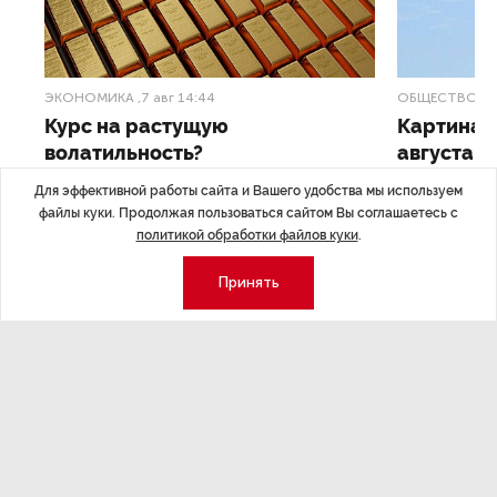
ЭКОНОМИКА
,7 авг 14:44
ОБЩЕСТВО
,7
Курс на растущую
Картина н
волатильность?
августа
Для эффективной работы сайта и Вашего удобства мы используем
ные
Министерство финансов РФ наращивает покупку
Рассказываем 
файлы куки. Продолжая пользоваться сайтом Вы соглашаетесь с
золота в резервы.
и мире, которы
политикой обработки файлов куки
.
августа — от т
строительства 
Принять
Экономика
Стиль жизни
Общество
Мероприятия