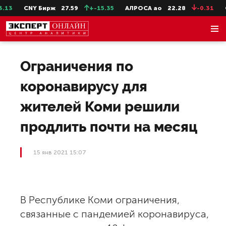
13
CNY Бирж
27.59
+-15.35
АЛРОСА ао
22.28
-0.31
С
Ограничения по
коронавирусу для
жителей Коми решили
продлить почти на месяц
15 янв 2021 15:07
В Республике Коми ограничения,
связанные с пандемией коронавируса,