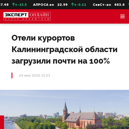
48
+-15.5
АЛРОСА ао
22.99
+-0.11
СевСт-ао
663.6
+-
Отели курортов
Калининградской области
загрузили почти на 100%
24 июл 2020 15:53