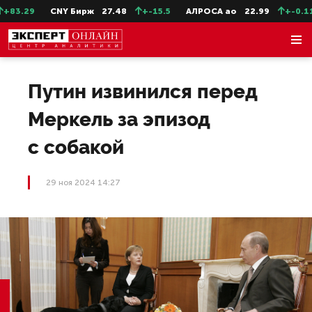
3.29
CNY Бирж
27.48
+-15.5
АЛРОСА ао
22.99
+-0.11
Путин извинился перед
Меркель за эпизод
с собакой
29 ноя 2024 14:27