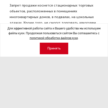
Запрет продажи коснется стационарных торговых
объектов, расположенных в помещениях
многоквартирных домов, в подвалах, на цокольных
этажах. Кроме того, не смогут торговать алкоголем
магазины, в которых нет отдельного входа для
Для эффективной работы сайта и Вашего удобства мы используем
файлы куки. Продолжая пользоваться сайтом Вы соглашаетесь с
погрузки или разгрузки.
политикой обработки файлов куки
.
Закон вступит в силу с 1 марта 2025 года.
Принять
ДАЛЕЕ
Решение о названии поезда для ВСМ
Москва — Петербург примут
до конца года
Последние материалы