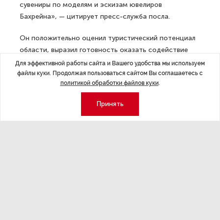
сувениры по моделям и эскизам ювелиров
Бахрейна», — цитирует пресс-служба посла.
Он положительно оценил туристический потенциал
области, выразил готовность оказать содействие
в продвижении проекта «Белая Дюна» среди
Для эффективной работы сайта и Вашего удобства мы используем
девелоперов. По словам Ахмеда Аль-Саати, мягкий
файлы куки. Продолжая пользоваться сайтом Вы соглашаетесь с
политикой обработки файлов куки
.
климат и экология самого западного региона России
могут стать теми факторами, которые заинтересуют
Принять
туристов из Бахрейна, прежде всего, людей старшего,
пенсионного возраста.
Участники встречи согласовали предварительный
график бизнес-миссий и рабочих поездок. Так,
в ближайшие два месяца в Калининград приедут
группы бизнесменов из Бахрейна для более детального
изучения проектов делового сотрудничества. Посол
пригласил губернатора присоединиться к деловому
форуму, который организуется в октябре этого года