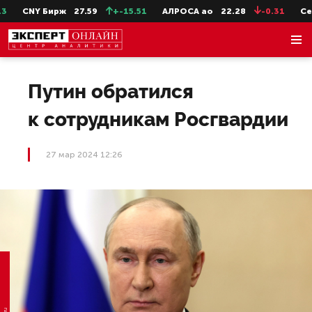
CNY Бирж
27.59
+-15.51
АЛРОСА ао
22.28
-0.31
СевС
Путин обратился
к сотрудникам Росгвардии
27 мар 2024 12:26