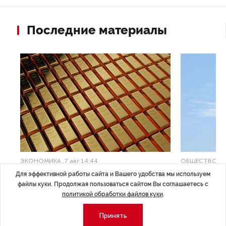
Последние материалы
ЭКОНОМИКА
,7 авг 14:44
ОБЩЕСТВО
,7
Курс на растущую
Картина н
Для эффективной работы сайта и Вашего удобства мы используем
файлы куки. Продолжая пользоваться сайтом Вы соглашаетесь с
волатильность?
августа
политикой обработки файлов куки
.
ные
Министерство финансов РФ наращивает покупку
Рассказываем 
Принять
золота в резервы.
и мире, которы