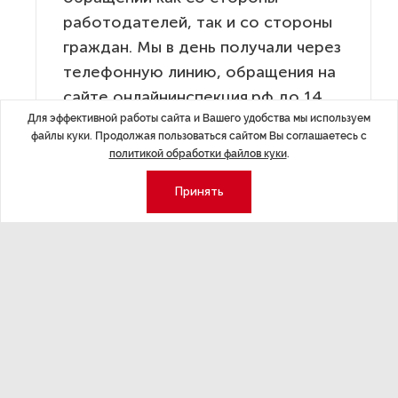
работодателей, так и со стороны
граждан. Мы в день получали через
телефонную линию, обращения на
сайте онлайнинспекция.рф до 14
Для эффективной работы сайта и Вашего удобства мы используем
тыс. обращений», — высказался он.
файлы куки. Продолжая пользоваться сайтом Вы соглашаетесь с
политикой обработки файлов куки
.
Глава Минтруда также пояснил, что обоснованными
Принять
являются только около 7% жалоб.
«Много обращений было, когда граждане обращались,
что в случае, если их предприятие продолжает
работать в режиме нерабочих дней, то и заработная
плата должна исчисляться в двойном размере», —
цитирует Котякова
ТАСС
.
Напомним, что две недели назад Котяков заявил, что
работу в России за пару месяцев
потеряли более 200