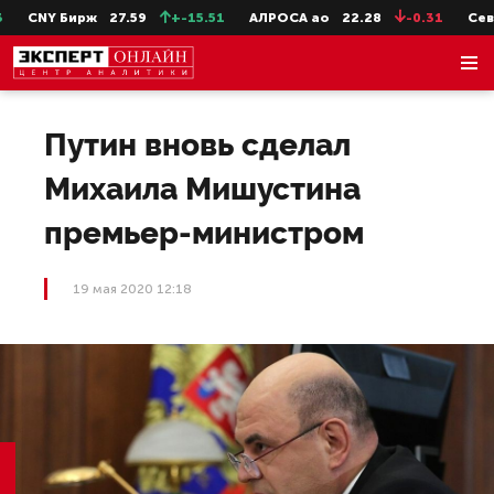
CNY Бирж
27.59
+-15.51
АЛРОСА ао
22.28
-0.31
СевСт
Путин вновь сделал
Михаила Мишустина
премьер-министром
19 мая 2020 12:18