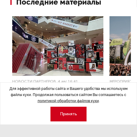
Последние материалы
НОВОСТИ ПАРТНЕРОВ
,4 авг 16:41
МЕРОПРИЯТИ
ТРЦ «Галерея» как модератор
Успеть вс
Для эффективной работы сайта и Вашего удобства мы используем
файлы куки. Продолжая пользоваться сайтом Вы соглашаетесь с
городской жизни
x Сбер в 
политикой обработки файлов куки
.
ле
Трансформация торговых центров в условиях
Полный гид по
Принять
конкуренции с маркетплейсами.
а.