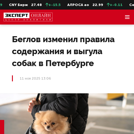
CNY Бирж
27.48
+-15.5
АЛРОСА ао
22.99
+-0.11
СевС
Беглов изменил правила
содержания и выгула
собак в Петербурге
11 ноя 2025 13:06