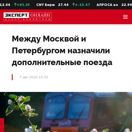
.06
+83.25
CNY Бирж
27.46
+-15.47
АЛРОСА ао
22.99
Между Москвой и
Петербургом назначили
дополнительные поезда
7 авг 2025 10:33