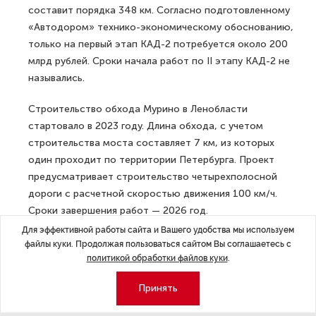
составит порядка 348 км. Согласно подготовленному
«Автодором» технико-экономическому обоснованию,
только на первый этап КАД-2 потребуется около 200
млрд рублей. Сроки начала работ по II этапу КАД-2 не
назывались.
Строительство обхода Мурино в Ленобласти
стартовало в 2023 году. Длина обхода, с учетом
строительства моста составляет 7 км, из которых
один проходит по территории Петербурга. Проект
предусматривает строительство четырехполосной
дороги с расчетной скоростью движения 100 км/ч.
Сроки завершения работ — 2026 год.
Для эффективной работы сайта и Вашего удобства мы используем
ДАЛЕЕ
файлы куки. Продолжая пользоваться сайтом Вы соглашаетесь с
В РФ захотели штрафовать
политикой обработки файлов куки
.
родителей за мат их детей
Принять